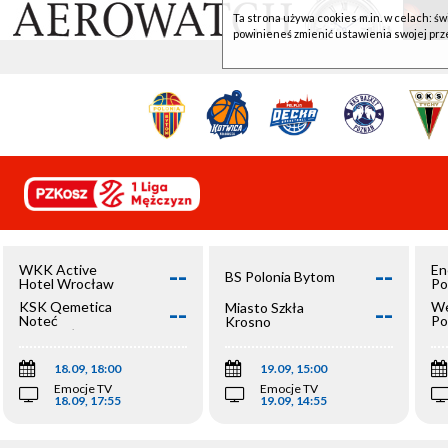
Ta strona używa cookies m.in. w celach: św
powinieneś zmienić ustawienia swojej prz
--
--
WKK Active
En
BS Polonia Bytom
Hotel Wrocław
Po
--
--
KSK Qemetica
We
Miasto Szkła
Noteć
Po
Krosno
Inowrocław
Op
18.09, 18:00
19.09, 15:00
Emocje TV
Emocje TV
18.09, 17:55
19.09, 14:55