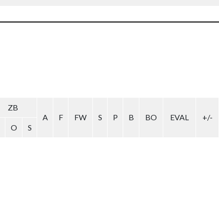
ZB
A
F
FW
S
P
B
BO
EVAL
+/-
O
S