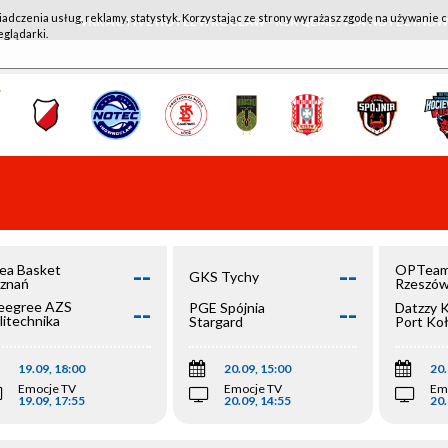
iadczenia usług, reklamy, statystyk. Korzystając ze strony wyrażasz zgodę na używanie c
WKK ACTIVE HOTEL WROCŁAW - KSK QEMETICA NOTEĆ IN
eglądarki.
--
--
ea Basket
OPTeam
GKS Tychy
znań
Rzeszó
--
--
egree AZS
PGE Spójnia
Datzzy 
litechnika
Stargard
Port Ko
olska
19.09, 18:00
20.09, 15:00
20.
Emocje TV
Emocje TV
Em
19.09, 17:55
20.09, 14:55
20.