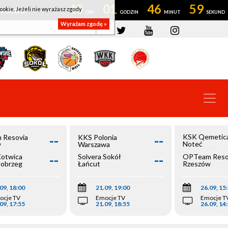
40
01
46
59
ookie. Jeżeli nie wyrażasz zgody
OWROCŁAW
Wyrażam zgodę »
--
--
KSK Qemetic
 Resovia
KKS Polonia
Noteć
w
Warszawa
Inowrocław
--
--
Kotwica
Solvera Sokół
OPTeam Reso
łobrzeg
Łańcut
Rzeszów
09, 18:00
21.09, 19:00
26.09, 15
ocje TV
Emocje TV
Emocje T
09, 17:55
21.09, 18:55
26.09, 14