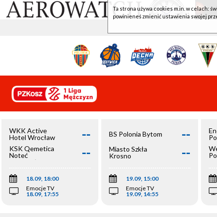
Ta strona używa cookies m.in. w celach: św
powinieneś zmienić ustawienia swojej prz
--
--
WKK Active
En
BS Polonia Bytom
Hotel Wrocław
Po
--
--
KSK Qemetica
We
Miasto Szkła
Noteć
Po
Krosno
Inowrocław
Op
18.09, 18:00
19.09, 15:00
Emocje TV
Emocje TV
18.09, 17:55
19.09, 14:55