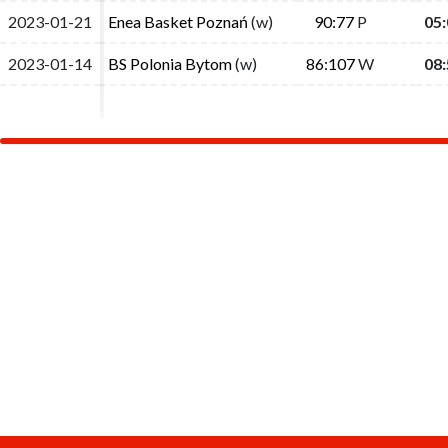
2023-01-21
2023-01-21
Enea Basket Poznań
Enea Basket Poznań
(w)
(w)
90:77
90:77
P
P
05:
05:
2023-01-14
2023-01-14
BS Polonia Bytom
BS Polonia Bytom
(w)
(w)
86:107
86:107
W
W
08:
08: