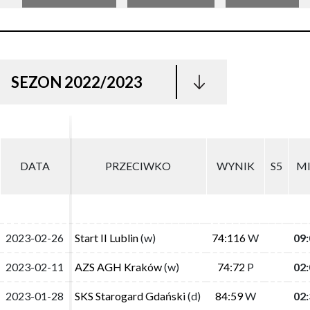
SEZON 2022/2023
DATA
DATA
PRZECIWKO
PRZECIWKO
WYNIK
WYNIK
S5
S5
M
M
2023-02-26
2023-02-26
Start II Lublin
Start II Lublin
(w)
(w)
74:116
74:116
W
W
09:
09:
2023-02-11
2023-02-11
AZS AGH Kraków
AZS AGH Kraków
(w)
(w)
74:72
74:72
P
P
02:
02:
2023-01-28
2023-01-28
SKS Starogard Gdański
SKS Starogard Gdański
(d)
(d)
84:59
84:59
W
W
02:
02: