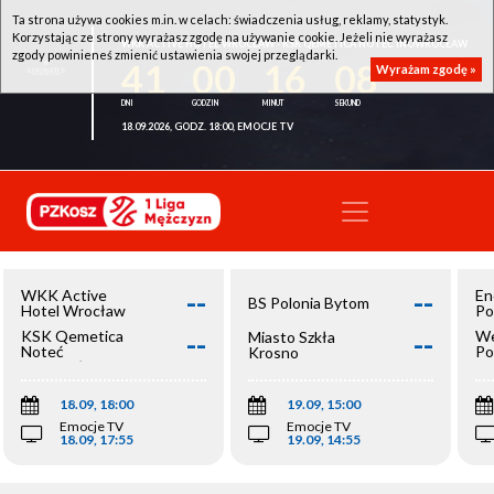
Ta strona używa cookies m.in. w celach: świadczenia usług, reklamy, statystyk.
Korzystając ze strony wyrażasz zgodę na używanie cookie. Jeżeli nie wyrażasz
WKK ACTIVE HOTEL WROCŁAW - KSK QEMETICA NOTEĆ INOWROCŁAW
zgody powinieneś zmienić ustawienia swojej przeglądarki.
41
00
16
08
Wyrażam zgodę »
18.09.2026, GODZ. 18:00, EMOCJE TV
--
--
WKK Active
En
BS Polonia Bytom
Hotel Wrocław
Po
--
--
KSK Qemetica
We
Miasto Szkła
Noteć
Po
Krosno
Inowrocław
Op
18.09, 18:00
19.09, 15:00
Emocje TV
Emocje TV
18.09, 17:55
19.09, 14:55