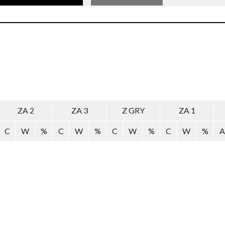
ZA 2
ZA 3
Z GRY
ZA 1
C
W
%
C
W
%
C
W
%
C
W
%
A