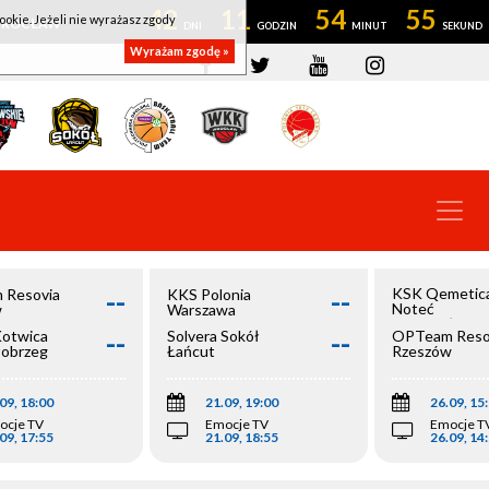
42
11
54
55
ookie. Jeżeli nie wyrażasz zgody
OWROCŁAW
Wyrażam zgodę »
--
--
KSK Qemetic
 Resovia
KKS Polonia
Noteć
w
Warszawa
Inowrocław
--
--
Kotwica
Solvera Sokół
OPTeam Reso
łobrzeg
Łańcut
Rzeszów
09, 18:00
21.09, 19:00
26.09, 15
ocje TV
Emocje TV
Emocje T
09, 17:55
21.09, 18:55
26.09, 14