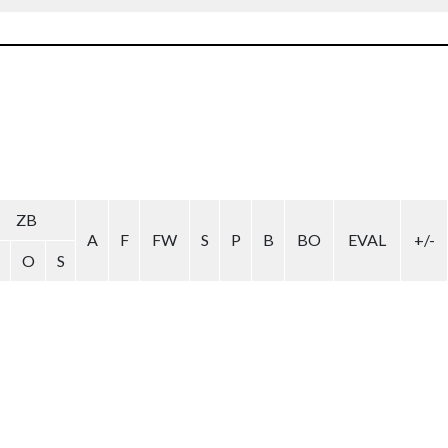
ZB
A
F
FW
S
P
B
BO
EVAL
+/-
O
S