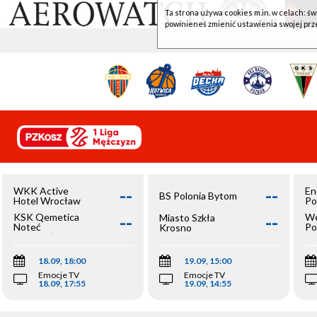
Ta strona używa cookies m.in. w celach: św
powinieneś zmienić ustawienia swojej prz
--
--
WKK Active
En
BS Polonia Bytom
Hotel Wrocław
Po
--
--
KSK Qemetica
We
Miasto Szkła
Noteć
Po
Krosno
Inowrocław
Op
18.09, 18:00
19.09, 15:00
Emocje TV
Emocje TV
18.09, 17:55
19.09, 14:55