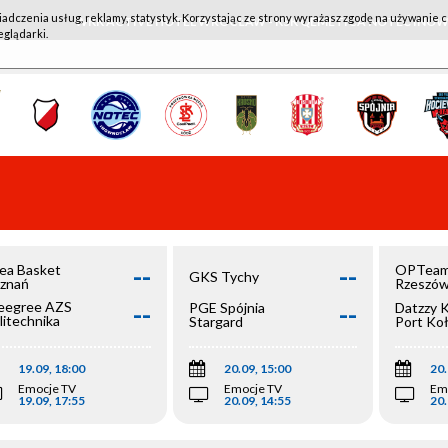
iadczenia usług, reklamy, statystyk. Korzystając ze strony wyrażasz zgodę na używanie c
WKK ACTIVE HOTEL WROCŁAW - KSK QEMETICA NOTEĆ IN
eglądarki.
--
--
ea Basket
OPTeam
GKS Tychy
znań
Rzeszó
--
--
egree AZS
PGE Spójnia
Datzzy 
litechnika
Stargard
Port Ko
olska
19.09, 18:00
20.09, 15:00
20.
Emocje TV
Emocje TV
Em
19.09, 17:55
20.09, 14:55
20.