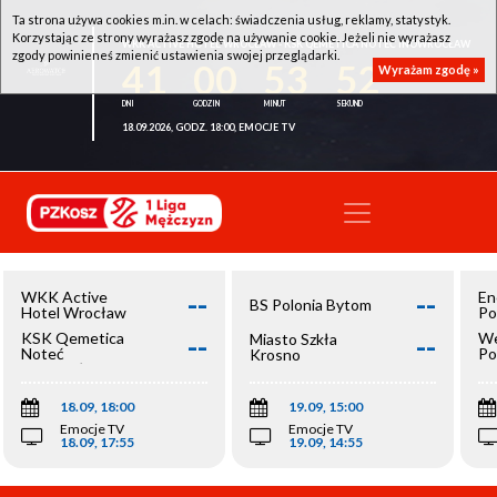
Ta strona używa cookies m.in. w celach: świadczenia usług, reklamy, statystyk.
Korzystając ze strony wyrażasz zgodę na używanie cookie. Jeżeli nie wyrażasz
WKK ACTIVE HOTEL WROCŁAW - KSK QEMETICA NOTEĆ INOWROCŁAW
zgody powinieneś zmienić ustawienia swojej przeglądarki.
41
00
53
52
Wyrażam zgodę »
18.09.2026, GODZ. 18:00, EMOCJE TV
--
--
WKK Active
En
BS Polonia Bytom
Hotel Wrocław
Po
--
--
KSK Qemetica
We
Miasto Szkła
Noteć
Po
Krosno
Inowrocław
Op
18.09, 18:00
19.09, 15:00
Emocje TV
Emocje TV
18.09, 17:55
19.09, 14:55