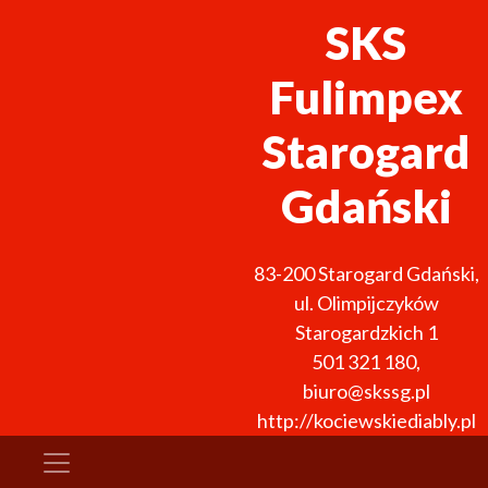
SKS
Fulimpex
Starogard
Gdański
83-200
Starogard Gdański
,
ul. Olimpijczyków
Starogardzkich 1
501 321 180
,
biuro@skssg.pl
http://kociewskiediably.pl