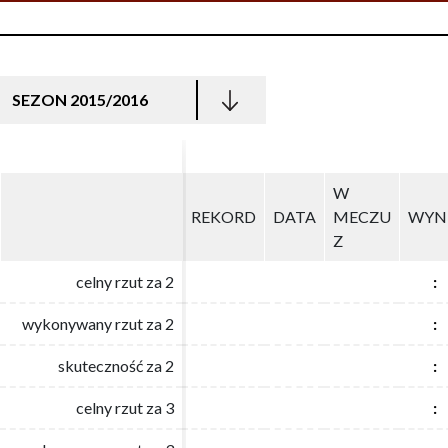
SEZON 2015/2016
W
W
REKORD
REKORD
DATA
DATA
MECZU
MECZU
WYN
WYN
Z
Z
celny rzut za 2
celny rzut za 2
:
:
wykonywany rzut za 2
wykonywany rzut za 2
:
:
skuteczność za 2
skuteczność za 2
:
:
celny rzut za 3
celny rzut za 3
:
: