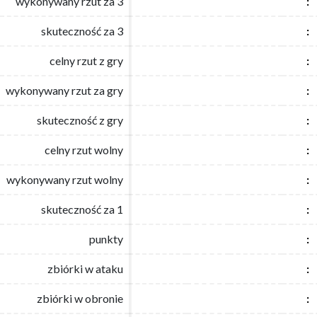
wykonywany rzut za 3
wykonywany rzut za 3
:
:
skuteczność za 3
skuteczność za 3
:
:
celny rzut z gry
celny rzut z gry
:
:
wykonywany rzut za gry
wykonywany rzut za gry
:
:
skuteczność z gry
skuteczność z gry
:
:
celny rzut wolny
celny rzut wolny
:
:
wykonywany rzut wolny
wykonywany rzut wolny
:
:
skuteczność za 1
skuteczność za 1
:
:
punkty
punkty
:
:
zbiórki w ataku
zbiórki w ataku
:
:
zbiórki w obronie
zbiórki w obronie
:
: