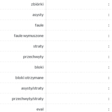
zbiórki
zbiórki
:
:
asysty
asysty
:
:
faule
faule
:
:
faule wymuszone
faule wymuszone
:
:
straty
straty
:
:
przechwyty
przechwyty
:
:
bloki
bloki
:
:
bloki otrzymane
bloki otrzymane
:
:
asysty/straty
asysty/straty
:
:
przechwyty/straty
przechwyty/straty
:
:
eval
eval
:
: