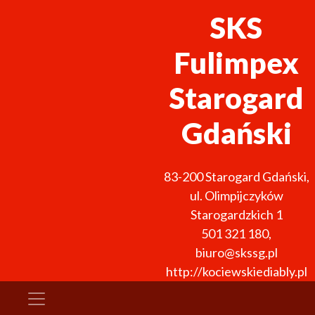
SKS
Fulimpex
Starogard
Gdański
83-200
Starogard Gdański
,
ul. Olimpijczyków
Starogardzkich 1
501 321 180
,
biuro@skssg.pl
http://kociewskiediably.pl