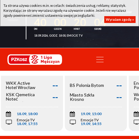
Ta strona używa cookies m.in. w celach: świadczenia usług, reklamy, statystyk.
Korzystając ze strony wyrażasz zgodę na używanie cookie. Jeżeli nie wyrażasz
WKK ACTIVE HOTEL WROCŁAW - KSK QEMETICA NOTEĆ INOWROCŁAW
zgody powinieneś zmienić ustawienia swojej przeglądarki.
40
00
20
04
Wyrażam zgodę »
18.09.2026, GODZ. 18:00, EMOCJE TV
--
--
WKK Active
En
BS Polonia Bytom
Hotel Wrocław
Po
--
--
KSK Qemetica
We
Miasto Szkła
Noteć
Po
Krosno
Inowrocław
Op
18.09, 18:00
19.09, 15:00
Emocje TV
Emocje TV
18.09, 17:55
19.09, 14:55