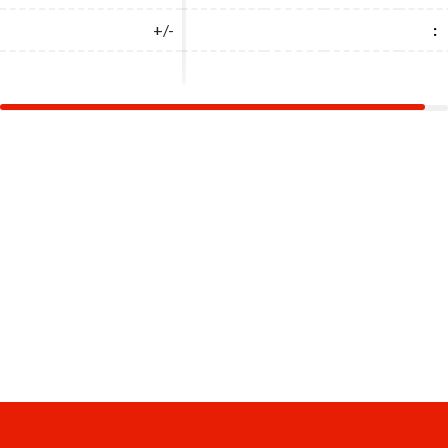
+/-
+/-
:
: