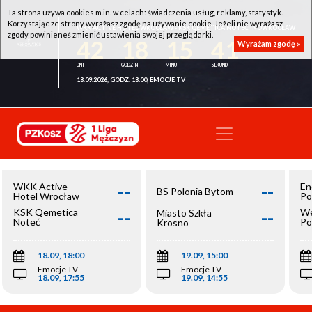
Ta strona używa cookies m.in. w celach: świadczenia usług, reklamy, statystyk.
Korzystając ze strony wyrażasz zgodę na używanie cookie. Jeżeli nie wyrażasz
WKK ACTIVE HOTEL WROCŁAW - KSK QEMETICA NOTEĆ INOWROCŁAW
zgody powinieneś zmienić ustawienia swojej przeglądarki.
42
18
15
41
Wyrażam zgodę »
18.09.2026, GODZ. 18:00, EMOCJE TV
--
--
WKK Active
En
BS Polonia Bytom
Hotel Wrocław
Po
--
--
KSK Qemetica
We
Miasto Szkła
Noteć
Po
Krosno
Inowrocław
Op
18.09, 18:00
19.09, 15:00
Emocje TV
Emocje TV
18.09, 17:55
19.09, 14:55