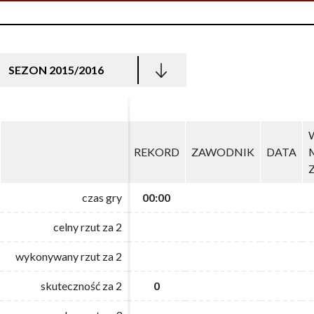
SEZON 2015/2016
REKORD
REKORD
ZAWODNIK
ZAWODNIK
DATA
DATA
czas gry
czas gry
00:00
00:00
celny rzut za 2
celny rzut za 2
wykonywany rzut za 2
wykonywany rzut za 2
skuteczność za 2
skuteczność za 2
0
0