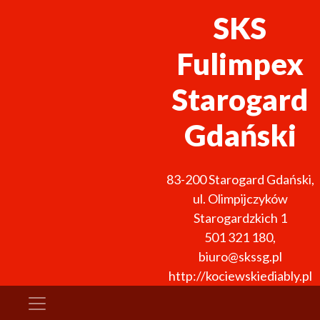
SKS
Fulimpex
Starogard
Gdański
83-200
Starogard Gdański
,
ul. Olimpijczyków
Starogardzkich 1
501 321 180
,
biuro@skssg.pl
http://kociewskiediably.pl