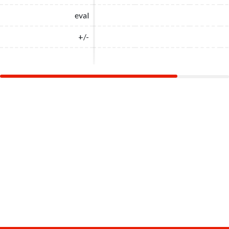
eval
eval
+/-
+/-