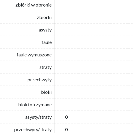
zbiórki w obronie
zbiórki w obronie
zbiórki
zbiórki
asysty
asysty
faule
faule
faule wymuszone
faule wymuszone
straty
straty
przechwyty
przechwyty
bloki
bloki
bloki otrzymane
bloki otrzymane
asysty/straty
asysty/straty
0
0
przechwyty/straty
przechwyty/straty
0
0