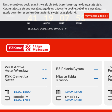
Ta strona używa cookies m.in. w celach: świadczenia usług, reklamy, statystyk.
Korzystając ze strony wyrażasz zgodę na używanie cookie. Jeżeli nie wyrażasz
WKK ACTIVE HOTEL WROCŁAW - KSK QEMETICA NOTEĆ INOWROCŁAW
zgody powinieneś zmienić ustawienia swojej przeglądarki.
41
19
07
52
Wyrażam zgodę »
18.09.2026, GODZ. 18:00, EMOCJE TV
--
--
WKK Active
En
BS Polonia Bytom
Hotel Wrocław
Po
--
--
KSK Qemetica
We
Miasto Szkła
Noteć
Po
Krosno
Inowrocław
Op
18.09, 18:00
19.09, 15:00
Emocje TV
Emocje TV
18.09, 17:55
19.09, 14:55