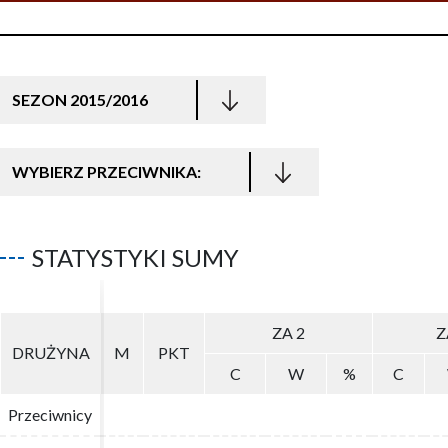
SEZON 2015/2016
WYBIERZ PRZECIWNIKA:
STATYSTYKI SUMY
ZA 2
ZA 2
Z
Z
DRUŻYNA
DRUŻYNA
M
M
PKT
PKT
C
C
W
W
%
%
C
C
Przeciwnicy
Przeciwnicy