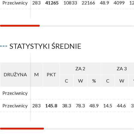
Przeciwnicy
Przeciwnicy
283
283
41265
41265
10833
10833
22166
22166
48.9
48.9
4099
4099
1
1
STATYSTYKI ŚREDNIE
ZA 2
ZA 2
ZA 3
ZA 3
DRUŻYNA
DRUŻYNA
M
M
PKT
PKT
C
C
W
W
%
%
C
C
W
W
Przeciwnicy
Przeciwnicy
Przeciwnicy
Przeciwnicy
283
283
145.8
145.8
38.3
38.3
78.3
78.3
48.9
48.9
14.5
14.5
44.6
44.6
3
3