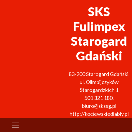
SKS
Fulimpex
Starogard
Gdański
83-200
Starogard Gdański
,
ul. Olimpijczyków
Starogardzkich 1
501 321 180
,
biuro@skssg.pl
http://kociewskiediably.pl