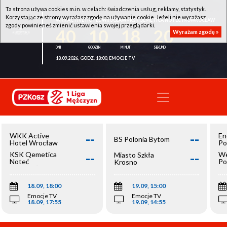
Ta strona używa cookies m.in. w celach: świadczenia usług, reklamy, statystyk.
Korzystając ze strony wyrażasz zgodę na używanie cookie. Jeżeli nie wyrażasz
WKK ACTIVE HOTEL WROCŁAW - KSK QEMETICA NOTEĆ INOWROCŁAW
zgody powinieneś zmienić ustawienia swojej przeglądarki.
40
10
18
20
Wyrażam zgodę »
18.09.2026, GODZ. 18:00, EMOCJE TV
--
--
WKK Active
En
BS Polonia Bytom
Hotel Wrocław
Po
--
--
KSK Qemetica
We
Miasto Szkła
Noteć
Po
Krosno
Inowrocław
Op
18.09, 18:00
19.09, 15:00
Emocje TV
Emocje TV
18.09, 17:55
19.09, 14:55