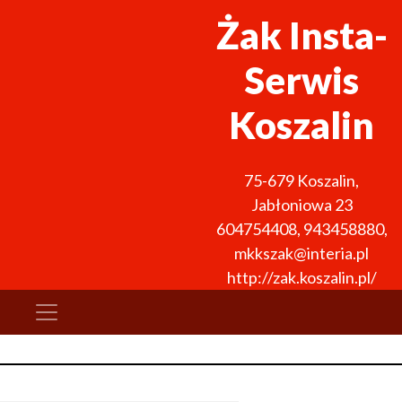
Żak Insta-
Serwis
Koszalin
75-679
Koszalin
,
Jabłoniowa 23
604754408
,
943458880
,
mkkszak@interia.pl
http://zak.koszalin.pl/