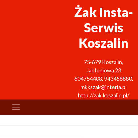
Żak Insta-
Serwis
Koszalin
75-679
Koszalin
,
Jabłoniowa 23
604754408
,
943458880
,
mkkszak@interia.pl
http://zak.koszalin.pl/