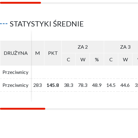
STATYSTYKI ŚREDNIE
ZA 2
ZA 2
ZA 3
ZA 3
DRUŻYNA
DRUŻYNA
M
M
PKT
PKT
C
C
W
W
%
%
C
C
W
W
Przeciwnicy
Przeciwnicy
Przeciwnicy
Przeciwnicy
283
283
145.8
145.8
38.3
38.3
78.3
78.3
48.9
48.9
14.5
14.5
44.6
44.6
3
3