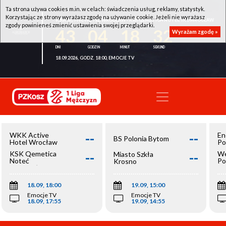
Ta strona używa cookies m.in. w celach: świadczenia usług, reklamy, statystyk.
Korzystając ze strony wyrażasz zgodę na używanie cookie. Jeżeli nie wyrażasz
WKK ACTIVE HOTEL WROCŁAW - KSK QEMETICA NOTEĆ INOWROCŁAW
zgody powinieneś zmienić ustawienia swojej przeglądarki.
43
04
18
32
Wyrażam zgodę »
18.09.2026, GODZ. 18:00, EMOCJE TV
--
--
WKK Active
En
BS Polonia Bytom
Hotel Wrocław
Po
--
--
KSK Qemetica
We
Miasto Szkła
Noteć
Po
Krosno
Inowrocław
Op
18.09, 18:00
19.09, 15:00
Emocje TV
Emocje TV
18.09, 17:55
19.09, 14:55