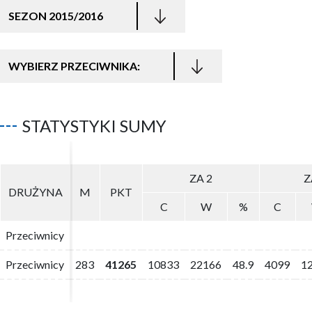
SEZON 2015/2016
WYBIERZ PRZECIWNIKA:
STATYSTYKI SUMY
ZA 2
ZA 2
Z
Z
DRUŻYNA
DRUŻYNA
M
M
PKT
PKT
C
C
W
W
%
%
C
C
Przeciwnicy
Przeciwnicy
Przeciwnicy
Przeciwnicy
283
283
41265
41265
10833
10833
22166
22166
48.9
48.9
4099
4099
1
1