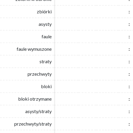
zbiórki
zbiórki
:
:
asysty
asysty
:
:
faule
faule
:
:
faule wymuszone
faule wymuszone
:
:
straty
straty
:
:
przechwyty
przechwyty
:
:
bloki
bloki
:
:
bloki otrzymane
bloki otrzymane
:
:
asysty/straty
asysty/straty
:
:
przechwyty/straty
przechwyty/straty
:
: