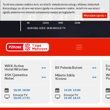
Ta strona używa cookies m.in. w celach: świadczenia usług, reklamy, statystyk.
Korzystając ze strony wyrażasz zgodę na używanie cookie. Jeżeli nie wyrażasz
WKK ACTIVE HOTEL WROCŁAW - KSK QEMETICA NOTEĆ INOWROCŁAW
zgody powinieneś zmienić ustawienia swojej przeglądarki.
42
08
41
02
Wyrażam zgodę »
18.09.2026, GODZ. 18:00, EMOCJE TV
--
--
WKK Active
En
BS Polonia Bytom
Hotel Wrocław
Po
--
--
KSK Qemetica
We
Miasto Szkła
Noteć
Po
Krosno
Inowrocław
Op
18.09, 18:00
19.09, 15:00
Emocje TV
Emocje TV
18.09, 17:55
19.09, 14:55