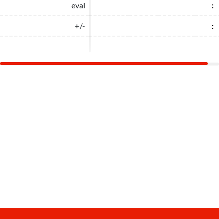
eval
eval
:
:
+/-
+/-
:
: