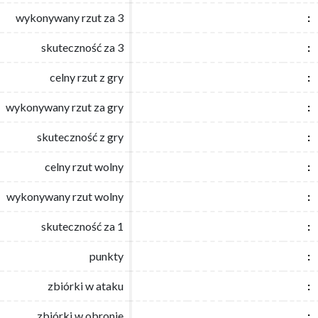
wykonywany rzut za 3
wykonywany rzut za 3
:
:
skuteczność za 3
skuteczność za 3
:
:
celny rzut z gry
celny rzut z gry
:
:
wykonywany rzut za gry
wykonywany rzut za gry
:
:
skuteczność z gry
skuteczność z gry
:
:
celny rzut wolny
celny rzut wolny
:
:
wykonywany rzut wolny
wykonywany rzut wolny
:
:
skuteczność za 1
skuteczność za 1
:
:
punkty
punkty
:
:
zbiórki w ataku
zbiórki w ataku
:
:
zbiórki w obronie
zbiórki w obronie
:
: