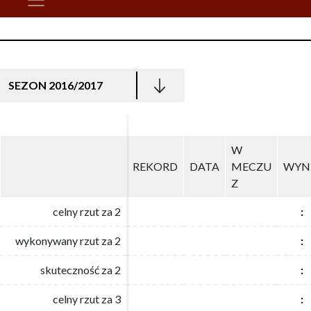
SEZON 2016/2017
W
W
REKORD
REKORD
DATA
DATA
MECZU
MECZU
WYN
WYN
Z
Z
celny rzut za 2
celny rzut za 2
:
:
wykonywany rzut za 2
wykonywany rzut za 2
:
:
skuteczność za 2
skuteczność za 2
:
:
celny rzut za 3
celny rzut za 3
:
: