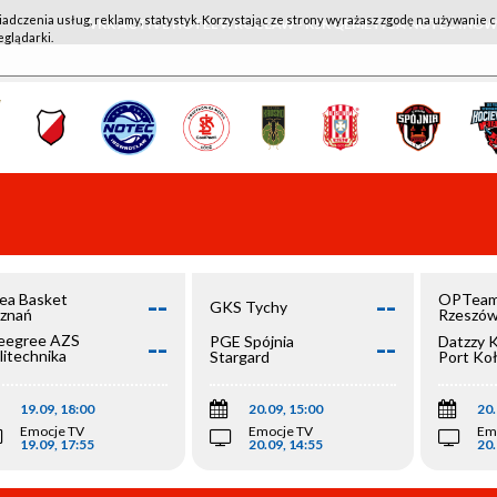
iadczenia usług, reklamy, statystyk. Korzystając ze strony wyrażasz zgodę na używanie c
WKK ACTIVE HOTEL WROCŁAW - KSK QEMETICA NOTEĆ IN
eglądarki.
--
--
ea Basket
OPTeam
GKS Tychy
znań
Rzeszó
--
--
egree AZS
PGE Spójnia
Datzzy 
litechnika
Stargard
Port Ko
olska
19.09, 18:00
20.09, 15:00
20.
Emocje TV
Emocje TV
Em
19.09, 17:55
20.09, 14:55
20.