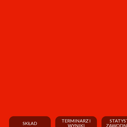
TERMINARZ I
STATYS
SKŁAD
WYNIKI
ZAWODN