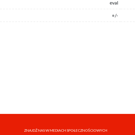
eval
+/-
ZNAJDŹ NAS W MEDIACH SPOŁECZNOŚCIOWYCH