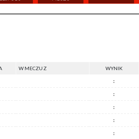
A
W MECZU Z
WYNIK
:
:
:
:
: