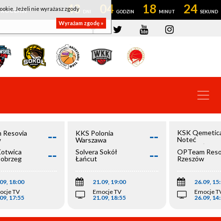
43
04
18
23
ookie. Jeżeli nie wyrażasz zgody
OWROCŁAW
Wyrażam zgodę »
--
--
KSK Qemetic
 Resovia
KKS Polonia
Noteć
w
Warszawa
Inowrocław
--
--
Kotwica
Solvera Sokół
OPTeam Reso
łobrzeg
Łańcut
Rzeszów
09, 18:00
21.09, 19:00
26.09, 15
ocje TV
Emocje TV
Emocje T
09, 17:55
21.09, 18:55
26.09, 14