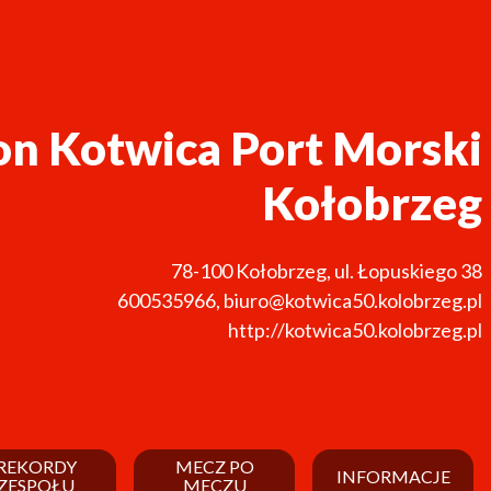
on Kotwica Port Morski
Kołobrzeg
78-100
Kołobrzeg
,
ul. Łopuskiego 38
600535966
,
biuro@kotwica50.kolobrzeg.pl
http://kotwica50.kolobrzeg.pl
REKORDY
MECZ PO
INFORMACJE
ZESPOŁU
MECZU