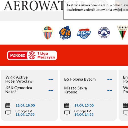
Ta strona używa cookies m.in. w celach: św
powinieneś zmienić ustawienia swojej prz
--
--
WKK Active
En
BS Polonia Bytom
Hotel Wrocław
Po
--
--
KSK Qemetica
We
Miasto Szkła
Noteć
Po
Krosno
Inowrocław
Op
18.09, 18:00
19.09, 15:00
Emocje TV
Emocje TV
18.09, 17:55
19.09, 14:55