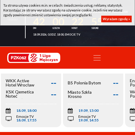
Ta strona używa cookies m.in. w celach: świadczenia usług, reklamy, statystyk.
Korzystając ze strony wyrażasz zgodę na używanie cookie. Jeżeli nie wyrażasz
WKK ACTIVE HOTEL WROCŁAW - KSK QEMETICA NOTEĆ INOWROCŁAW
zgody powinieneś zmienić ustawienia swojej przeglądarki.
42
00
22
55
Wyrażam zgodę »
18.09.2026, GODZ. 18:00, EMOCJE TV
--
--
WKK Active
En
BS Polonia Bytom
Hotel Wrocław
Po
--
--
KSK Qemetica
We
Miasto Szkła
Noteć
Po
Krosno
Inowrocław
Op
18.09, 18:00
19.09, 15:00
Emocje TV
Emocje TV
18.09, 17:55
19.09, 14:55