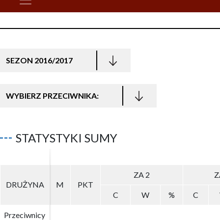
SEZON 2016/2017
WYBIERZ PRZECIWNIKA:
STATYSTYKI SUMY
ZA 2
ZA 2
Z
Z
DRUŻYNA
DRUŻYNA
M
M
PKT
PKT
C
C
W
W
%
%
C
C
Przeciwnicy
Przeciwnicy