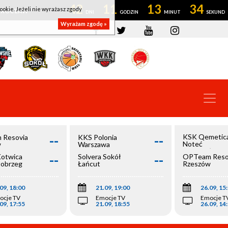
42
11
13
33
ookie. Jeżeli nie wyrażasz zgody
OWROCŁAW
Wyrażam zgodę »
--
--
KSK Qemetic
 Resovia
KKS Polonia
Noteć
w
Warszawa
Inowrocław
--
--
Kotwica
Solvera Sokół
OPTeam Reso
łobrzeg
Łańcut
Rzeszów
09, 18:00
21.09, 19:00
26.09, 15
ocje TV
Emocje TV
Emocje T
09, 17:55
21.09, 18:55
26.09, 14