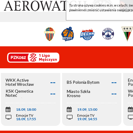
Ta strona używa cookies m.in. w celach: św
powinieneś zmienić ustawienia swojej prz
--
--
WKK Active
En
BS Polonia Bytom
Hotel Wrocław
Po
--
--
KSK Qemetica
We
Miasto Szkła
Noteć
Po
Krosno
Inowrocław
Op
18.09, 18:00
19.09, 15:00
Emocje TV
Emocje TV
18.09, 17:55
19.09, 14:55