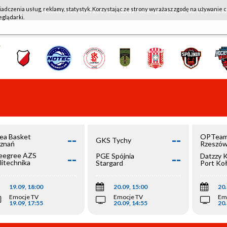
iadczenia usług, reklamy, statystyk. Korzystając ze strony wyrażasz zgodę na używanie c
WKK ACTIVE HOTEL WROCŁAW - KSK QEMETICA NOTEĆ IN
eglądarki.
--
--
ea Basket
OPTeam
GKS Tychy
znań
Rzeszó
--
--
egree AZS
PGE Spójnia
Datzzy 
litechnika
Stargard
Port Ko
olska
19.09, 18:00
20.09, 15:00
20.
Emocje TV
Emocje TV
Em
19.09, 17:55
20.09, 14:55
20.