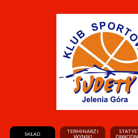
TERMINARZ I
STATYS
SKŁAD
WYNIKI
ZAWODN