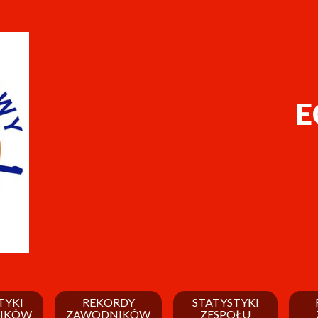
E
TYKI
REKORDY
STATYSTYKI
IKÓW
ZAWODNIKÓW
ZESPOŁU