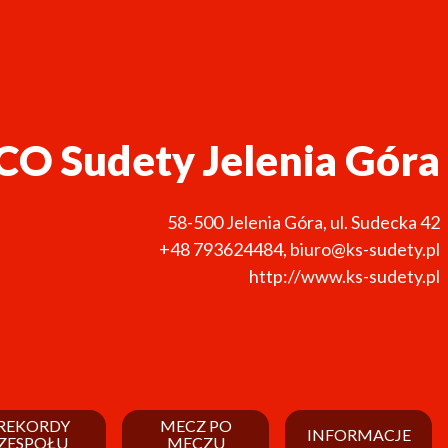
CO Sudety Jelenia Góra
58-500
Jelenia Góra
,
ul. Sudecka 42
+48 793624484
,
biuro@ks-sudety.pl
http://www.ks-sudety.pl
REKORDY
MECZ PO
INFORMACJE
ZESPOŁU
MECZU