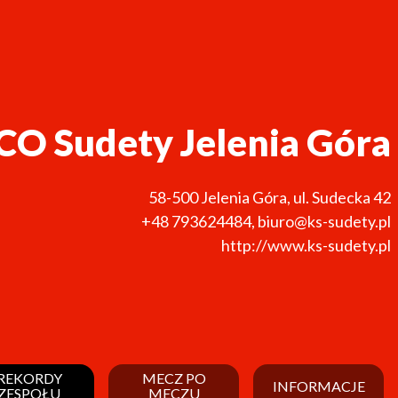
CO Sudety Jelenia Góra
58-500
Jelenia Góra
,
ul. Sudecka 42
+48 793624484
,
biuro@ks-sudety.pl
http://www.ks-sudety.pl
REKORDY
MECZ PO
INFORMACJE
ZESPOŁU
MECZU