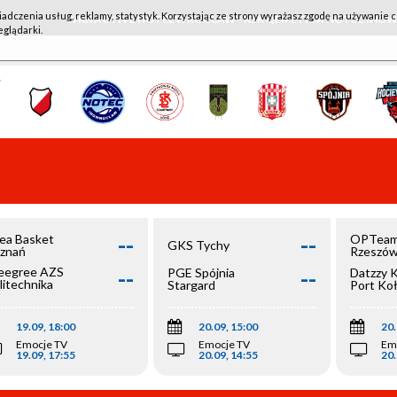
iadczenia usług, reklamy, statystyk. Korzystając ze strony wyrażasz zgodę na używanie c
WKK ACTIVE HOTEL WROCŁAW - KSK QEMETICA NOTEĆ IN
eglądarki.
--
--
ea Basket
OPTeam
GKS Tychy
znań
Rzeszó
--
--
egree AZS
PGE Spójnia
Datzzy 
litechnika
Stargard
Port Ko
olska
19.09, 18:00
20.09, 15:00
20.
Emocje TV
Emocje TV
Em
19.09, 17:55
20.09, 14:55
20.