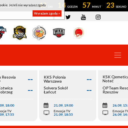
43
14
57
22
ookie. Jeżeli nie wyrażasz zgody
OWROCŁAW
Wyrażam zgodę »
--
--
KSK Qemetic
 Resovia
KKS Polonia
Noteć
w
Warszawa
Inowrocław
--
--
Kotwica
Solvera Sokół
OPTeam Reso
łobrzeg
Łańcut
Rzeszów
09, 18:00
21.09, 19:00
26.09, 15
ocje TV
Emocje TV
Emocje T
09, 17:55
21.09, 18:55
26.09, 14