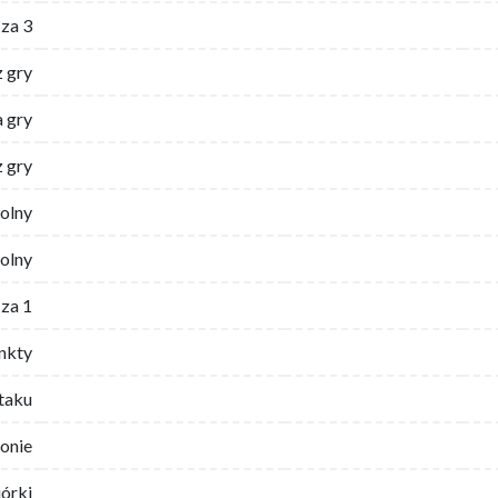
za 3
z gry
 gry
z gry
wolny
olny
za 1
nkty
ataku
ronie
iórki