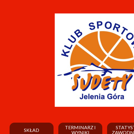
TERMINARZ I
STATYS
SKŁAD
WYNIKI
ZAWODN