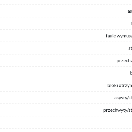
as
faule wymus
s
przech
bloki otrzy
asysty/s
przechwyty/st