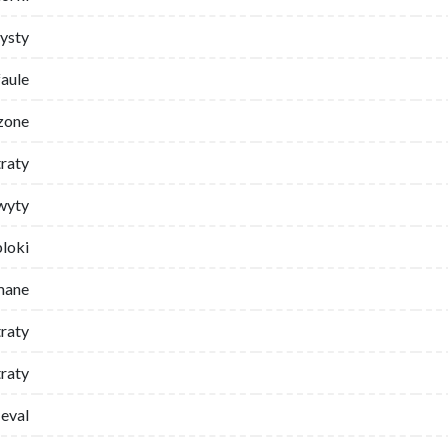
ysty
faule
zone
traty
wyty
bloki
mane
traty
raty
eval