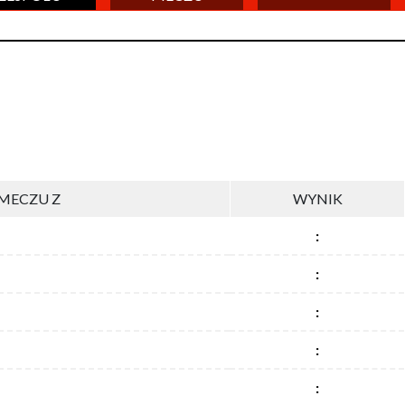
MECZU Z
WYNIK
:
:
:
:
: