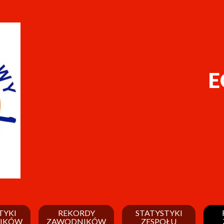
E
TYKI
REKORDY
STATYSTYKI
IKÓW
ZAWODNIKÓW
ZESPOŁU