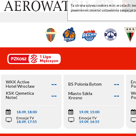
Ta strona używa cookies m.in. w celach: św
powinieneś zmienić ustawienia swojej prz
--
--
WKK Active
En
BS Polonia Bytom
Hotel Wrocław
Po
--
--
KSK Qemetica
We
Miasto Szkła
Noteć
Po
Krosno
Inowrocław
Op
18.09, 18:00
19.09, 15:00
Emocje TV
Emocje TV
18.09, 17:55
19.09, 14:55