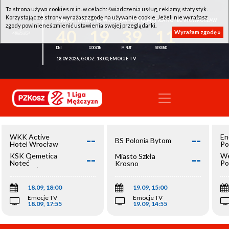
Ta strona używa cookies m.in. w celach: świadczenia usług, reklamy, statystyk.
Korzystając ze strony wyrażasz zgodę na używanie cookie. Jeżeli nie wyrażasz
WKK ACTIVE HOTEL WROCŁAW - KSK QEMETICA NOTEĆ INOWROCŁAW
zgody powinieneś zmienić ustawienia swojej przeglądarki.
40
19
39
11
Wyrażam zgodę »
18.09.2026, GODZ. 18:00, EMOCJE TV
--
--
WKK Active
En
BS Polonia Bytom
Hotel Wrocław
Po
--
--
KSK Qemetica
We
Miasto Szkła
Noteć
Po
Krosno
Inowrocław
Op
18.09, 18:00
19.09, 15:00
Emocje TV
Emocje TV
18.09, 17:55
19.09, 14:55