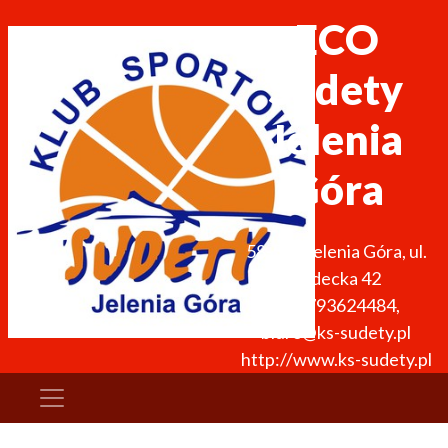
ECO
Sudety
Jelenia
Góra
58-500
Jelenia Góra
,
ul.
Sudecka 42
+48 793624484
,
biuro@ks-sudety.pl
http://www.ks-sudety.pl