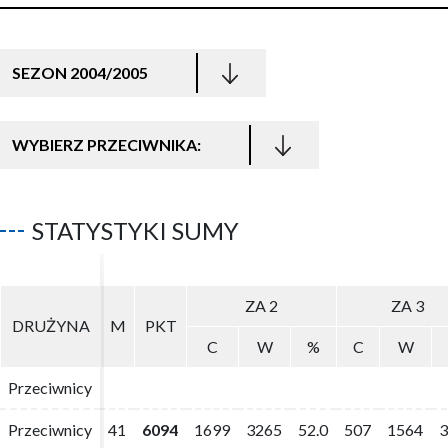
SEZON 2004/2005
WYBIERZ PRZECIWNIKA:
STATYSTYKI SUMY
ZA 2
ZA 2
ZA 3
ZA 3
DRUŻYNA
DRUŻYNA
M
M
PKT
PKT
C
C
W
W
%
%
C
C
W
W
Przeciwnicy
Przeciwnicy
Przeciwnicy
Przeciwnicy
41
41
6094
6094
1699
1699
3265
3265
52.0
52.0
507
507
1564
1564
3
3