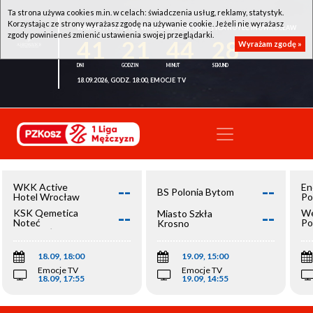
Ta strona używa cookies m.in. w celach: świadczenia usług, reklamy, statystyk.
Korzystając ze strony wyrażasz zgodę na używanie cookie. Jeżeli nie wyrażasz
WKK ACTIVE HOTEL WROCŁAW - KSK QEMETICA NOTEĆ INOWROCŁAW
zgody powinieneś zmienić ustawienia swojej przeglądarki.
41
21
44
28
Wyrażam zgodę »
18.09.2026, GODZ. 18:00, EMOCJE TV
--
--
WKK Active
En
BS Polonia Bytom
Hotel Wrocław
Po
--
--
KSK Qemetica
We
Miasto Szkła
Noteć
Po
Krosno
Inowrocław
Op
18.09, 18:00
19.09, 15:00
Emocje TV
Emocje TV
18.09, 17:55
19.09, 14:55