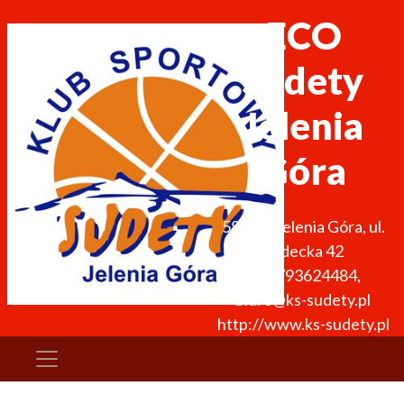
ECO
Sudety
Jelenia
Góra
58-500
Jelenia Góra
,
ul.
Sudecka 42
+48 793624484
,
biuro@ks-sudety.pl
http://www.ks-sudety.pl