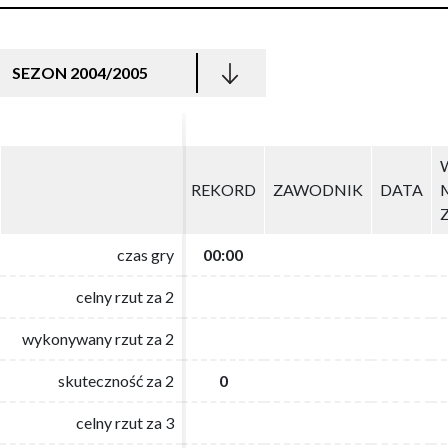
SEZON 2004/2005
REKORD
REKORD
ZAWODNIK
ZAWODNIK
DATA
DATA
czas gry
czas gry
00:00
00:00
celny rzut za 2
celny rzut za 2
wykonywany rzut za 2
wykonywany rzut za 2
skuteczność za 2
skuteczność za 2
0
0
celny rzut za 3
celny rzut za 3