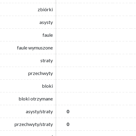
zbiórki
zbiórki
asysty
asysty
faule
faule
faule wymuszone
faule wymuszone
straty
straty
przechwyty
przechwyty
bloki
bloki
bloki otrzymane
bloki otrzymane
asysty/straty
asysty/straty
0
0
przechwyty/straty
przechwyty/straty
0
0