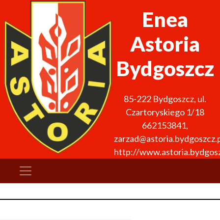
Enea
Astoria
Bydgoszcz
85-222
Bydgoszcz
,
ul.
Czartoryskiego 1/18
662153841
,
zarzad@astoria.bydgoszcz.p
http://www.astoria.bydgosz