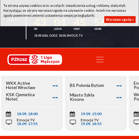
Ta strona używa cookies m.in. w celach: świadczenia usług, reklamy, statystyk.
Korzystając ze strony wyrażasz zgodę na używanie cookie. Jeżeli nie wyrażasz
WKK ACTIVE HOTEL WROCŁAW - KSK QEMETICA NOTEĆ INOWROCŁAW
zgody powinieneś zmienić ustawienia swojej przeglądarki.
43
01
45
56
Wyrażam zgodę »
18.09.2026, GODZ. 18:00, EMOCJE TV
--
--
WKK Active
En
BS Polonia Bytom
Hotel Wrocław
Po
--
--
KSK Qemetica
We
Miasto Szkła
Noteć
Po
Krosno
Inowrocław
Op
18.09, 18:00
19.09, 15:00
Emocje TV
Emocje TV
18.09, 17:55
19.09, 14:55