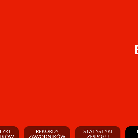
TYKI
REKORDY
STATYSTYKI
IKÓW
ZAWODNIKÓW
ZESPOŁU