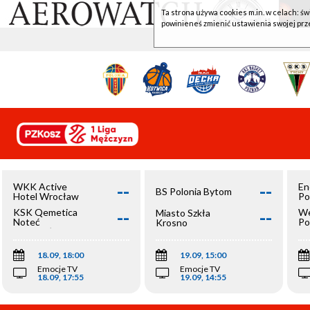
Ta strona używa cookies m.in. w celach: św
powinieneś zmienić ustawienia swojej prz
--
--
WKK Active
En
BS Polonia Bytom
Hotel Wrocław
Po
--
--
KSK Qemetica
We
Miasto Szkła
Noteć
Po
Krosno
Inowrocław
Op
18.09, 18:00
19.09, 15:00
Emocje TV
Emocje TV
18.09, 17:55
19.09, 14:55