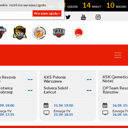
41
18
14
10
ookie. Jeżeli nie wyrażasz zgody
OWROCŁAW
Wyrażam zgodę »
--
--
KSK Qemetic
 Resovia
KKS Polonia
Noteć
w
Warszawa
Inowrocław
--
--
Kotwica
Solvera Sokół
OPTeam Reso
łobrzeg
Łańcut
Rzeszów
09, 18:00
21.09, 19:00
26.09, 15
ocje TV
Emocje TV
Emocje T
09, 17:55
21.09, 18:55
26.09, 14