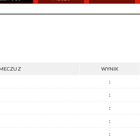
MECZU Z
WYNIK
:
:
:
:
: