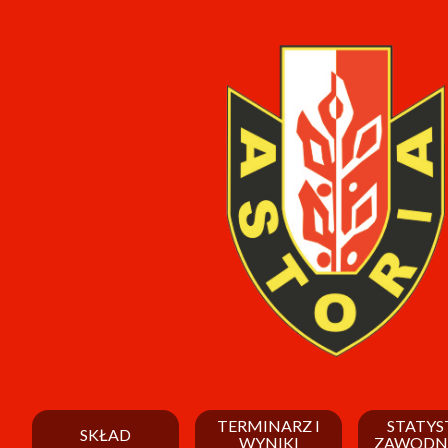
TERMINARZ I
STATYS
SKŁAD
WYNIKI
ZAWODN