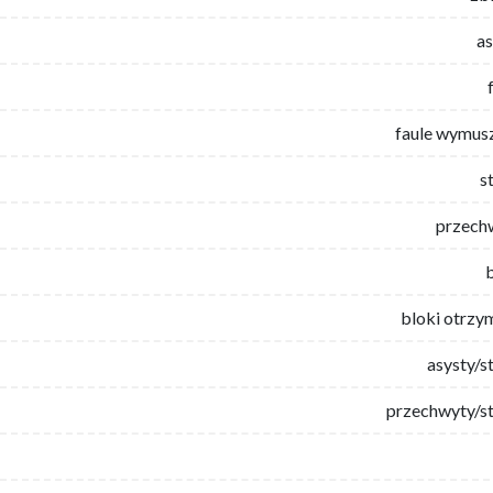
as
faule wymus
s
przech
bloki otrzy
asysty/s
przechwyty/st