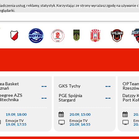
iadczenia usług, reklamy, statystyk. Korzystając ze strony wyrażasz zgodę na używanie c
WKK ACTIVE HOTEL WROCŁAW - KSK QEMETICA NOTEĆ IN
eglądarki.
--
--
ea Basket
OPTeam
GKS Tychy
znań
Rzeszó
--
--
egree AZS
PGE Spójnia
Datzzy 
litechnika
Stargard
Port Ko
olska
19.09, 18:00
20.09, 15:00
20.
Emocje TV
Emocje TV
Em
19.09, 17:55
20.09, 14:55
20.