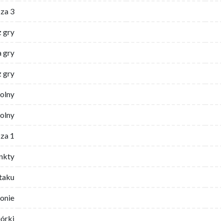
za 3
z gry
 gry
z gry
wolny
olny
za 1
nkty
ataku
ronie
iórki