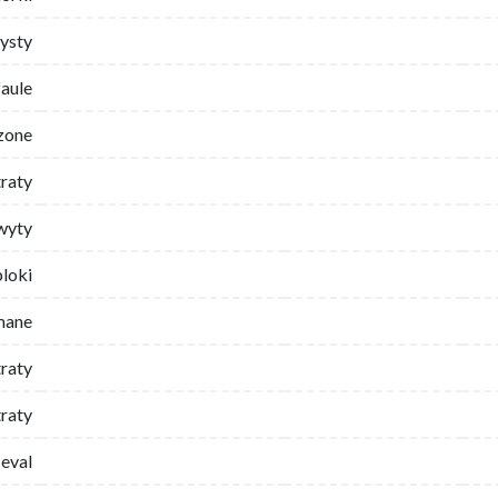
ysty
faule
zone
traty
wyty
bloki
mane
traty
raty
eval