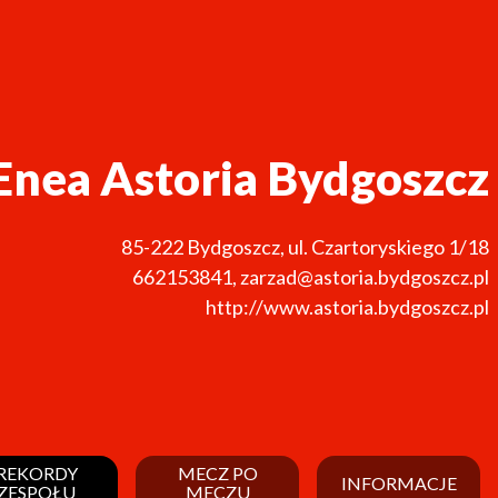
Enea Astoria Bydgoszcz
85-222
Bydgoszcz
,
ul. Czartoryskiego 1/18
662153841
,
zarzad@astoria.bydgoszcz.pl
http://www.astoria.bydgoszcz.pl
REKORDY
MECZ PO
INFORMACJE
ZESPOŁU
MECZU