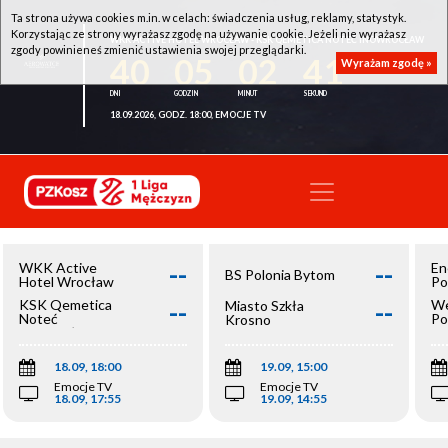
Ta strona używa cookies m.in. w celach: świadczenia usług, reklamy, statystyk.
Korzystając ze strony wyrażasz zgodę na używanie cookie. Jeżeli nie wyrażasz
WKK ACTIVE HOTEL WROCŁAW - KSK QEMETICA NOTEĆ INOWROCŁAW
zgody powinieneś zmienić ustawienia swojej przeglądarki.
40
05
02
41
Wyrażam zgodę »
18.09.2026, GODZ. 18:00, EMOCJE TV
--
--
WKK Active
En
BS Polonia Bytom
Hotel Wrocław
Po
--
--
KSK Qemetica
We
Miasto Szkła
Noteć
Po
Krosno
Inowrocław
Op
18.09, 18:00
19.09, 15:00
Emocje TV
Emocje TV
18.09, 17:55
19.09, 14:55