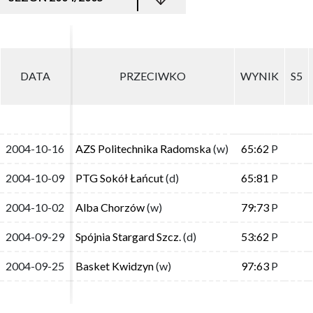
DATA
DATA
PRZECIWKO
PRZECIWKO
WYNIK
WYNIK
S5
S5
2004-10-16
2004-10-16
AZS Politechnika Radomska
AZS Politechnika Radomska
(w)
(w)
65:62
65:62
P
P
2004-10-09
2004-10-09
PTG Sokół Łańcut
PTG Sokół Łańcut
(d)
(d)
65:81
65:81
P
P
2004-10-02
2004-10-02
Alba Chorzów
Alba Chorzów
(w)
(w)
79:73
79:73
P
P
2004-09-29
2004-09-29
Spójnia Stargard Szcz.
Spójnia Stargard Szcz.
(d)
(d)
53:62
53:62
P
P
2004-09-25
2004-09-25
Basket Kwidzyn
Basket Kwidzyn
(w)
(w)
97:63
97:63
P
P