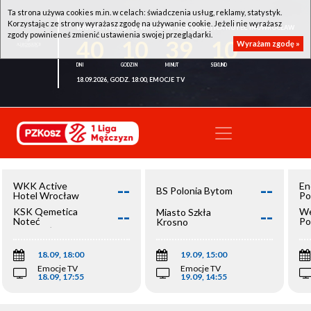
Ta strona używa cookies m.in. w celach: świadczenia usług, reklamy, statystyk.
Korzystając ze strony wyrażasz zgodę na używanie cookie. Jeżeli nie wyrażasz
WKK ACTIVE HOTEL WROCŁAW - KSK QEMETICA NOTEĆ INOWROCŁAW
zgody powinieneś zmienić ustawienia swojej przeglądarki.
40
10
39
10
Wyrażam zgodę »
18.09.2026, GODZ. 18:00, EMOCJE TV
--
--
WKK Active
En
BS Polonia Bytom
Hotel Wrocław
Po
--
--
KSK Qemetica
We
Miasto Szkła
Noteć
Po
Krosno
Inowrocław
Op
18.09, 18:00
19.09, 15:00
Emocje TV
Emocje TV
18.09, 17:55
19.09, 14:55