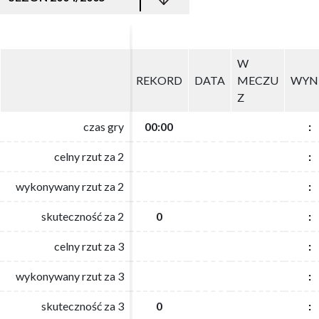
W
W
REKORD
REKORD
DATA
DATA
MECZU
MECZU
WYN
WYN
Z
Z
czas gry
czas gry
00:00
00:00
:
:
celny rzut za 2
celny rzut za 2
:
:
wykonywany rzut za 2
wykonywany rzut za 2
:
:
skuteczność za 2
skuteczność za 2
0
0
:
:
celny rzut za 3
celny rzut za 3
:
:
wykonywany rzut za 3
wykonywany rzut za 3
:
:
skuteczność za 3
skuteczność za 3
0
0
:
: