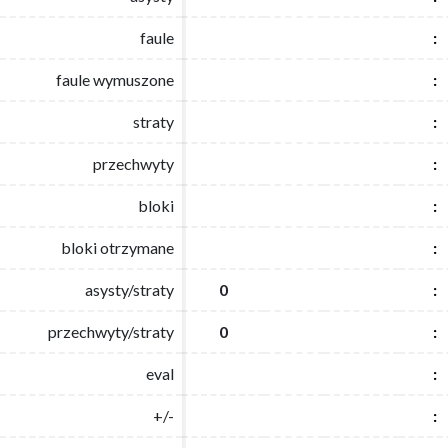
faule
faule
:
:
faule wymuszone
faule wymuszone
:
:
straty
straty
:
:
przechwyty
przechwyty
:
:
bloki
bloki
:
:
bloki otrzymane
bloki otrzymane
:
:
asysty/straty
asysty/straty
0
0
:
:
przechwyty/straty
przechwyty/straty
0
0
:
:
eval
eval
:
:
+/-
+/-
:
: