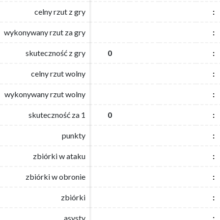
celny rzut z gry
celny rzut z gry
:
:
wykonywany rzut za gry
wykonywany rzut za gry
:
:
skuteczność z gry
skuteczność z gry
0
0
:
:
celny rzut wolny
celny rzut wolny
:
:
wykonywany rzut wolny
wykonywany rzut wolny
:
:
skuteczność za 1
skuteczność za 1
0
0
:
:
punkty
punkty
:
:
zbiórki w ataku
zbiórki w ataku
:
:
zbiórki w obronie
zbiórki w obronie
:
:
zbiórki
zbiórki
:
:
asysty
asysty
:
: