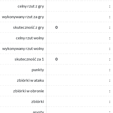
celny rzut z gry
celny rzut z gry
:
:
wykonywany rzut za gry
wykonywany rzut za gry
:
:
skuteczność z gry
skuteczność z gry
0
0
:
:
celny rzut wolny
celny rzut wolny
:
:
wykonywany rzut wolny
wykonywany rzut wolny
:
:
skuteczność za 1
skuteczność za 1
0
0
:
:
punkty
punkty
:
:
zbiórki w ataku
zbiórki w ataku
:
:
zbiórki w obronie
zbiórki w obronie
:
:
zbiórki
zbiórki
:
:
asysty
asysty
:
: