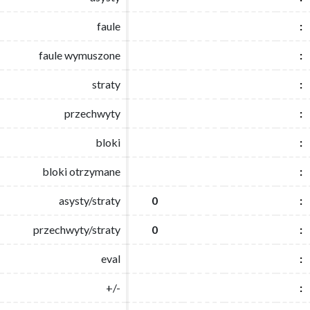
faule
faule
:
:
faule wymuszone
faule wymuszone
:
:
straty
straty
:
:
przechwyty
przechwyty
:
:
bloki
bloki
:
:
bloki otrzymane
bloki otrzymane
:
:
asysty/straty
asysty/straty
0
0
:
:
przechwyty/straty
przechwyty/straty
0
0
:
:
eval
eval
:
:
+/-
+/-
:
: