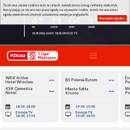
Ta strona używa cookies m.in. w celach: świadczenia usług, reklamy, statystyk.
Korzystając ze strony wyrażasz zgodę na używanie cookie. Jeżeli nie wyrażasz
WKK ACTIVE HOTEL WROCŁAW - KSK QEMETICA NOTEĆ INOWROCŁAW
zgody powinieneś zmienić ustawienia swojej przeglądarki.
41
11
04
11
Wyrażam zgodę »
18.09.2026, GODZ. 18:00, EMOCJE TV
--
--
WKK Active
En
BS Polonia Bytom
Hotel Wrocław
Po
--
--
KSK Qemetica
We
Miasto Szkła
Noteć
Po
Krosno
Inowrocław
Op
18.09, 18:00
19.09, 15:00
Emocje TV
Emocje TV
18.09, 17:55
19.09, 14:55