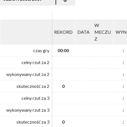
W
W
REKORD
REKORD
DATA
DATA
MECZU
MECZU
WYN
WYN
Z
Z
czas gry
czas gry
00:00
00:00
:
:
celny rzut za 2
celny rzut za 2
:
:
wykonywany rzut za 2
wykonywany rzut za 2
:
:
skuteczność za 2
skuteczność za 2
0
0
:
:
celny rzut za 3
celny rzut za 3
:
:
wykonywany rzut za 3
wykonywany rzut za 3
:
:
skuteczność za 3
skuteczność za 3
0
0
:
: