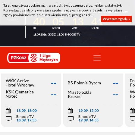
Ta strona używa cookies m.in. w celach: świadczenia usług, reklamy, statystyk.
Korzystając ze strony wyrażasz zgodę na używanie cookie. Jeżeli nie wyrażasz
WKK ACTIVE HOTEL WROCŁAW - KSK QEMETICA NOTEĆ INOWROCŁAW
zgody powinieneś zmienić ustawienia swojej przeglądarki.
40
05
13
41
Wyrażam zgodę »
18.09.2026, GODZ. 18:00, EMOCJE TV
--
--
WKK Active
En
BS Polonia Bytom
Hotel Wrocław
Po
--
--
KSK Qemetica
We
Miasto Szkła
Noteć
Po
Krosno
Inowrocław
Op
18.09, 18:00
19.09, 15:00
Emocje TV
Emocje TV
18.09, 17:55
19.09, 14:55