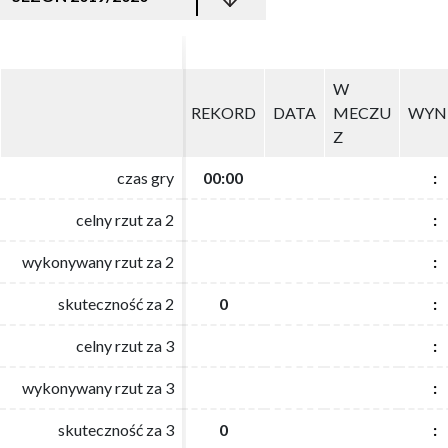
W
W
REKORD
REKORD
DATA
DATA
MECZU
MECZU
WYN
WYN
Z
Z
czas gry
czas gry
00:00
00:00
:
:
celny rzut za 2
celny rzut za 2
:
:
wykonywany rzut za 2
wykonywany rzut za 2
:
:
skuteczność za 2
skuteczność za 2
0
0
:
:
celny rzut za 3
celny rzut za 3
:
:
wykonywany rzut za 3
wykonywany rzut za 3
:
:
skuteczność za 3
skuteczność za 3
0
0
:
: