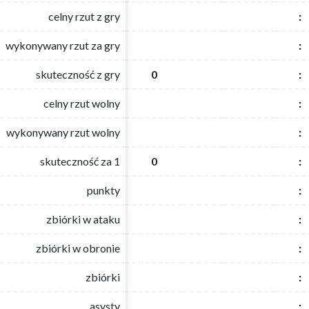
celny rzut z gry
celny rzut z gry
:
:
wykonywany rzut za gry
wykonywany rzut za gry
:
:
skuteczność z gry
skuteczność z gry
0
0
:
:
celny rzut wolny
celny rzut wolny
:
:
wykonywany rzut wolny
wykonywany rzut wolny
:
:
skuteczność za 1
skuteczność za 1
0
0
:
:
punkty
punkty
:
:
zbiórki w ataku
zbiórki w ataku
:
:
zbiórki w obronie
zbiórki w obronie
:
:
zbiórki
zbiórki
:
:
asysty
asysty
:
: