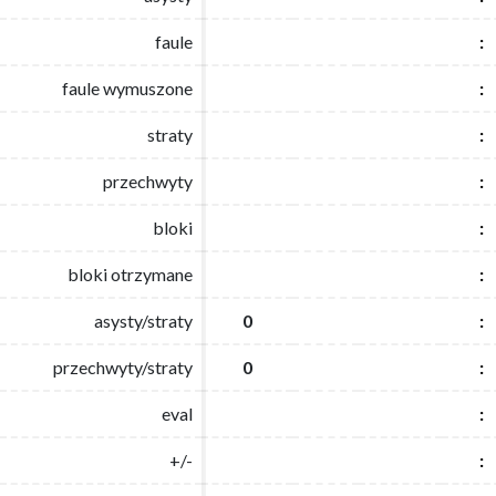
faule
faule
:
:
faule wymuszone
faule wymuszone
:
:
straty
straty
:
:
przechwyty
przechwyty
:
:
bloki
bloki
:
:
bloki otrzymane
bloki otrzymane
:
:
asysty/straty
asysty/straty
0
0
:
:
przechwyty/straty
przechwyty/straty
0
0
:
:
eval
eval
:
:
+/-
+/-
:
: