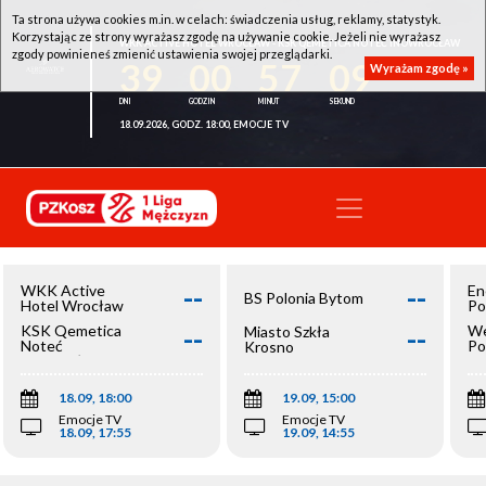
Ta strona używa cookies m.in. w celach: świadczenia usług, reklamy, statystyk.
Korzystając ze strony wyrażasz zgodę na używanie cookie. Jeżeli nie wyrażasz
WKK ACTIVE HOTEL WROCŁAW - KSK QEMETICA NOTEĆ INOWROCŁAW
zgody powinieneś zmienić ustawienia swojej przeglądarki.
39
00
57
09
Wyrażam zgodę »
18.09.2026, GODZ. 18:00, EMOCJE TV
--
--
WKK Active
En
BS Polonia Bytom
Hotel Wrocław
Po
--
--
KSK Qemetica
We
Miasto Szkła
Noteć
Po
Krosno
Inowrocław
Op
18.09, 18:00
19.09, 15:00
Emocje TV
Emocje TV
18.09, 17:55
19.09, 14:55