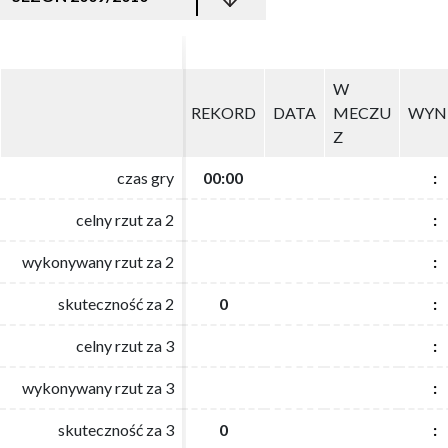
W
W
REKORD
REKORD
DATA
DATA
MECZU
MECZU
WYN
WYN
Z
Z
czas gry
czas gry
00:00
00:00
:
:
celny rzut za 2
celny rzut za 2
:
:
wykonywany rzut za 2
wykonywany rzut za 2
:
:
skuteczność za 2
skuteczność za 2
0
0
:
:
celny rzut za 3
celny rzut za 3
:
:
wykonywany rzut za 3
wykonywany rzut za 3
:
:
skuteczność za 3
skuteczność za 3
0
0
:
: