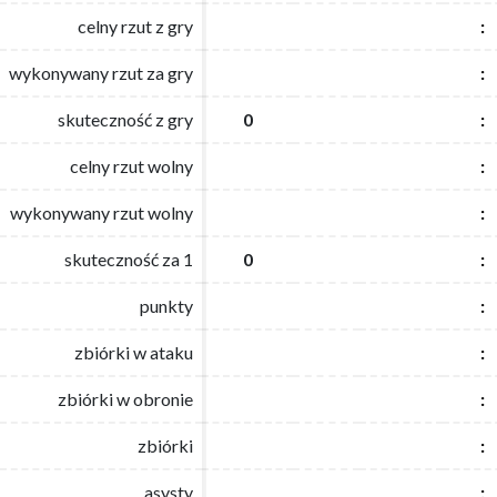
celny rzut z gry
celny rzut z gry
:
:
wykonywany rzut za gry
wykonywany rzut za gry
:
:
skuteczność z gry
skuteczność z gry
0
0
:
:
celny rzut wolny
celny rzut wolny
:
:
wykonywany rzut wolny
wykonywany rzut wolny
:
:
skuteczność za 1
skuteczność za 1
0
0
:
:
punkty
punkty
:
:
zbiórki w ataku
zbiórki w ataku
:
:
zbiórki w obronie
zbiórki w obronie
:
:
zbiórki
zbiórki
:
:
asysty
asysty
:
: