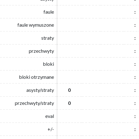
faule
faule
:
:
faule wymuszone
faule wymuszone
:
:
straty
straty
:
:
przechwyty
przechwyty
:
:
bloki
bloki
:
:
bloki otrzymane
bloki otrzymane
:
:
asysty/straty
asysty/straty
0
0
:
:
przechwyty/straty
przechwyty/straty
0
0
:
:
eval
eval
:
:
+/-
+/-
:
: