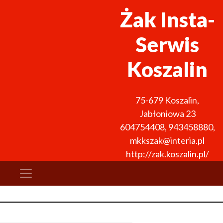
Żak Insta-
Serwis
Koszalin
75-679
Koszalin
,
Jabłoniowa 23
604754408
,
943458880
,
mkkszak@interia.pl
http://zak.koszalin.pl/