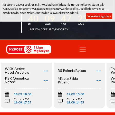
Ta strona używa cookies m.in. w celach: świadczenia usług, reklamy, statystyk.
Korzystając ze strony wyrażasz zgodę na używanie cookie. Jeżeli nie wyrażasz
WKK ACTIVE HOTEL WROCŁAW - KSK QEMETICA NOTEĆ INOWROCŁAW
zgody powinieneś zmienić ustawienia swojej przeglądarki.
40
09
47
23
Wyrażam zgodę »
18.09.2026, GODZ. 18:00, EMOCJE TV
--
--
WKK Active
En
BS Polonia Bytom
Hotel Wrocław
Po
--
--
KSK Qemetica
We
Miasto Szkła
Noteć
Po
Krosno
Inowrocław
Op
18.09, 18:00
19.09, 15:00
Emocje TV
Emocje TV
18.09, 17:55
19.09, 14:55