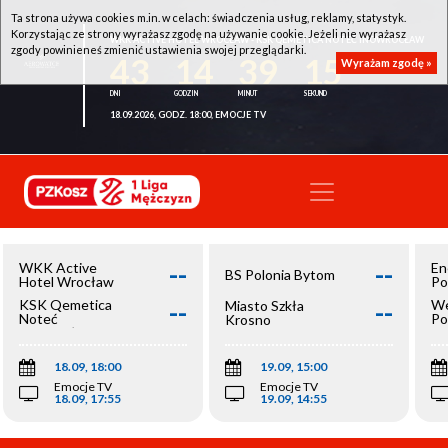
Ta strona używa cookies m.in. w celach: świadczenia usług, reklamy, statystyk.
Korzystając ze strony wyrażasz zgodę na używanie cookie. Jeżeli nie wyrażasz
WKK ACTIVE HOTEL WROCŁAW - KSK QEMETICA NOTEĆ INOWROCŁAW
zgody powinieneś zmienić ustawienia swojej przeglądarki.
43
14
39
15
Wyrażam zgodę »
18.09.2026, GODZ. 18:00, EMOCJE TV
--
--
WKK Active
En
BS Polonia Bytom
Hotel Wrocław
Po
--
--
KSK Qemetica
We
Miasto Szkła
Noteć
Po
Krosno
Inowrocław
Op
18.09, 18:00
19.09, 15:00
Emocje TV
Emocje TV
18.09, 17:55
19.09, 14:55