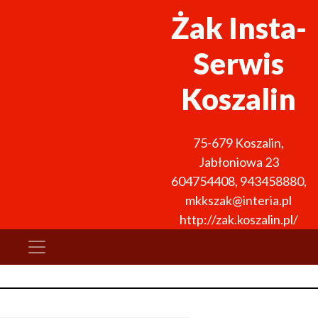
Żak Insta-
Serwis
Koszalin
75-679
Koszalin
,
Jabłoniowa 23
604754408
,
943458880
,
mkkszak@interia.pl
http://zak.koszalin.pl/