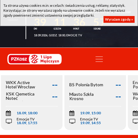
Ta strona używa cookies m.in. w celach: świadczenia usług, reklamy, statystyk.
Korzystając ze strony wyrażasz zgodę na używanie cookie. Jeżeli nie wyrażasz
WKK ACTIVE HOTEL WROCŁAW - KSK QEMETICA NOTEĆ INOWROCŁAW
zgody powinieneś zmienić ustawienia swojej przeglądarki.
39
11
36
57
Wyrażam zgodę »
18.09.2026, GODZ. 18:00, EMOCJE TV
--
--
WKK Active
En
BS Polonia Bytom
Hotel Wrocław
Po
--
--
KSK Qemetica
We
Miasto Szkła
Noteć
Po
Krosno
Inowrocław
Op
18.09, 18:00
19.09, 15:00
Emocje TV
Emocje TV
18.09, 17:55
19.09, 14:55