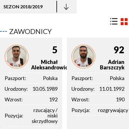
SEZON 2018/2019
ZAWODNICY
5
92
Michał
Adrian
Aleksandrowicz
Barszczyk
Paszport:
Polska
Paszport:
Polska
Urodzony:
10.05.1989
Urodzony:
11.01.1992
Wzrost:
192
Wzrost:
190
rzucający /
Pozycja:
rozgrywający
Pozycja:
niski
skrzydłowy