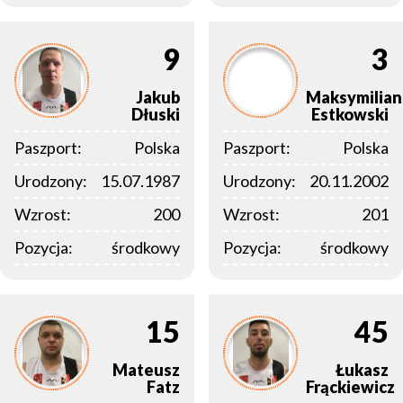
9
3
Jakub
Maksymilian
Dłuski
Estkowski
Paszport:
Polska
Paszport:
Polska
Urodzony:
15.07.1987
Urodzony:
20.11.2002
Wzrost:
200
Wzrost:
201
Pozycja:
środkowy
Pozycja:
środkowy
15
45
Mateusz
Łukasz
Fatz
Frąckiewicz