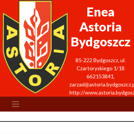
Enea
Astoria
Bydgoszcz
85-222
Bydgoszcz
,
ul.
Czartoryskiego 1/18
662153841
,
zarzad@astoria.bydgoszcz.p
http://www.astoria.bydgosz