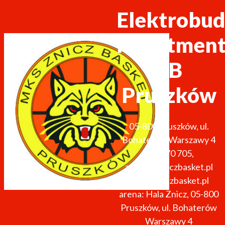
Elektrobud
Investmen
ZB
Pruszków
05-800
Pruszków
,
ul.
Bohaterów Warszawy 4
691 270 705
,
zarzad@zniczbasket.pl
http://zniczbasket.pl
arena: Hala Znicz, 05-800
Pruszków, ul. Bohaterów
Warszawy 4