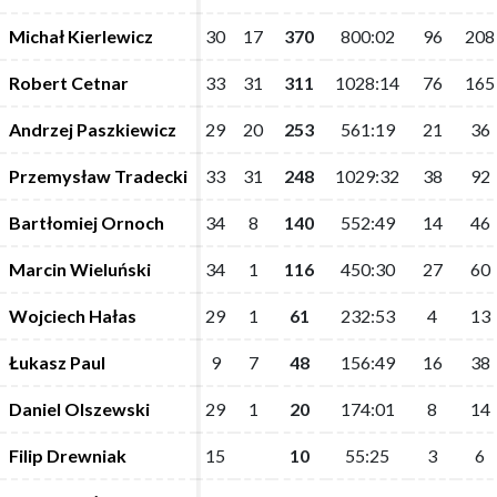
Michał Kierlewicz
Michał Kierlewicz
30
30
17
17
370
370
800:02
800:02
96
96
208
208
Robert Cetnar
Robert Cetnar
33
33
31
31
311
311
1028:14
1028:14
76
76
165
165
Andrzej Paszkiewicz
Andrzej Paszkiewicz
29
29
20
20
253
253
561:19
561:19
21
21
36
36
Przemysław Tradecki
Przemysław Tradecki
33
33
31
31
248
248
1029:32
1029:32
38
38
92
92
Bartłomiej Ornoch
Bartłomiej Ornoch
34
34
8
8
140
140
552:49
552:49
14
14
46
46
Marcin Wieluński
Marcin Wieluński
34
34
1
1
116
116
450:30
450:30
27
27
60
60
Wojciech Hałas
Wojciech Hałas
29
29
1
1
61
61
232:53
232:53
4
4
13
13
Łukasz Paul
Łukasz Paul
9
9
7
7
48
48
156:49
156:49
16
16
38
38
Daniel Olszewski
Daniel Olszewski
29
29
1
1
20
20
174:01
174:01
8
8
14
14
Filip Drewniak
Filip Drewniak
15
15
10
10
55:25
55:25
3
3
6
6