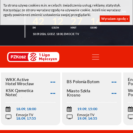
Ta strona używa cookies m.in. w celach: świadczenia usług, reklamy, statystyk.
Korzystając ze strony wyrażasz zgodę na używanie cookie. Jeżeli nie wyrażasz
WKK ACTIVE HOTEL WROCŁAW - KSK QEMETICA NOTEĆ INOWROCŁAW
zgody powinieneś zmienić ustawienia swojej przeglądarki.
42
12
27
14
Wyrażam zgodę »
18.09.2026, GODZ. 18:00, EMOCJE TV
--
--
WKK Active
En
BS Polonia Bytom
Hotel Wrocław
Po
--
--
KSK Qemetica
We
Miasto Szkła
Noteć
Po
Krosno
Inowrocław
Op
18.09, 18:00
19.09, 15:00
Emocje TV
Emocje TV
18.09, 17:55
19.09, 14:55