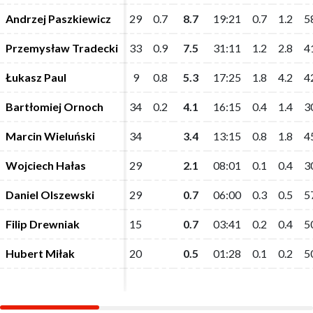
Andrzej Paszkiewicz
Andrzej Paszkiewicz
29
29
0.7
0.7
8.7
8.7
19:21
19:21
0.7
0.7
1.2
1.2
5
5
Przemysław Tradecki
Przemysław Tradecki
33
33
0.9
0.9
7.5
7.5
31:11
31:11
1.2
1.2
2.8
2.8
4
4
Łukasz Paul
Łukasz Paul
9
9
0.8
0.8
5.3
5.3
17:25
17:25
1.8
1.8
4.2
4.2
4
4
Bartłomiej Ornoch
Bartłomiej Ornoch
34
34
0.2
0.2
4.1
4.1
16:15
16:15
0.4
0.4
1.4
1.4
3
3
Marcin Wieluński
Marcin Wieluński
34
34
3.4
3.4
13:15
13:15
0.8
0.8
1.8
1.8
4
4
Wojciech Hałas
Wojciech Hałas
29
29
2.1
2.1
08:01
08:01
0.1
0.1
0.4
0.4
3
3
Daniel Olszewski
Daniel Olszewski
29
29
0.7
0.7
06:00
06:00
0.3
0.3
0.5
0.5
5
5
Filip Drewniak
Filip Drewniak
15
15
0.7
0.7
03:41
03:41
0.2
0.2
0.4
0.4
5
5
Hubert Miłak
Hubert Miłak
20
20
0.5
0.5
01:28
01:28
0.1
0.1
0.2
0.2
5
5