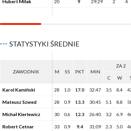
Hubert Miłak
Hubert Miłak
20
20
9
9
29:29
29:29
2
2
4
4
STATYSTYKI ŚREDNIE
ZA 2
ZA 2
ZAWODNIK
ZAWODNIK
M
M
S5
S5
PKT
PKT
MIN
MIN
C
C
W
W
Karol Kamiński
Karol Kamiński
28
28
1.0
1.0
17.0
17.0
32:47
32:47
3.5
3.5
8.4
8.4
4
4
Mateusz Szwed
Mateusz Szwed
28
28
0.9
0.9
13.3
13.3
30:45
30:45
5.1
5.1
8.8
8.8
5
5
Michał Kierlewicz
Michał Kierlewicz
30
30
0.6
0.6
12.3
12.3
26:40
26:40
3.2
3.2
6.9
6.9
4
4
Robert Cetnar
Robert Cetnar
33
33
0.9
0.9
9.4
9.4
31:09
31:09
2.3
2.3
5.0
5.0
4
4