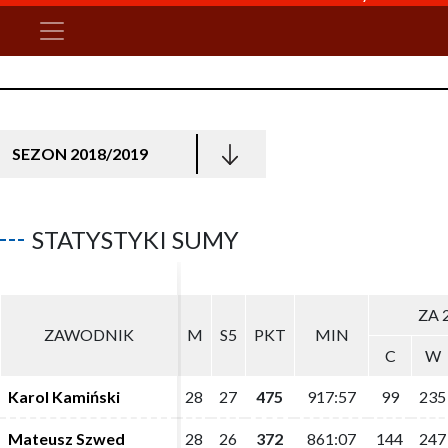
SEZON 2018/2019
STATYSTYKI SUMY
ZA 
ZA 
ZAWODNIK
ZAWODNIK
M
M
S5
S5
PKT
PKT
MIN
MIN
C
C
W
W
Karol Kamiński
Karol Kamiński
28
28
27
27
475
475
917:57
917:57
99
99
235
235
Mateusz Szwed
Mateusz Szwed
28
28
26
26
372
372
861:07
861:07
144
144
247
247