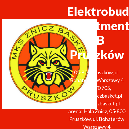
Elektrobud
Investmen
ZB
Pruszków
05-800
Pruszków
,
ul.
Bohaterów Warszawy 4
691 270 705
,
zarzad@zniczbasket.pl
http://zniczbasket.pl
arena: Hala Znicz, 05-800
Pruszków, ul. Bohaterów
Warszawy 4