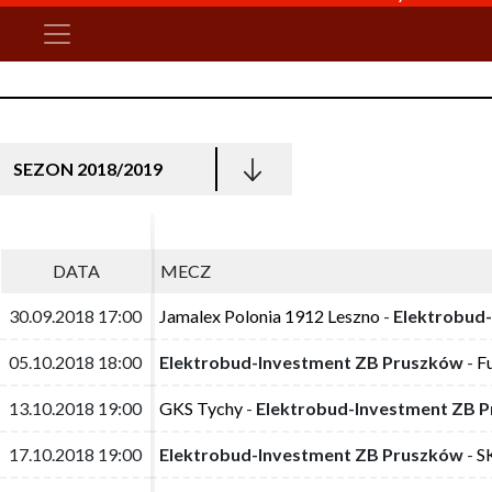
SEZON 2018/2019
DATA
DATA
MECZ
MECZ
30.09.2018 17:00
30.09.2018 17:00
Jamalex Polonia 1912 Leszno
Jamalex Polonia 1912 Leszno
-
-
Elektrobud
Elektrobud
05.10.2018 18:00
05.10.2018 18:00
Elektrobud-Investment ZB Pruszków
Elektrobud-Investment ZB Pruszków
-
-
F
F
13.10.2018 19:00
13.10.2018 19:00
GKS Tychy
GKS Tychy
-
-
Elektrobud-Investment ZB 
Elektrobud-Investment ZB 
17.10.2018 19:00
17.10.2018 19:00
Elektrobud-Investment ZB Pruszków
Elektrobud-Investment ZB Pruszków
-
-
S
S