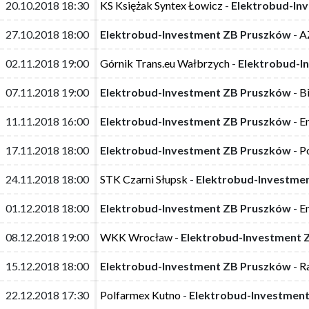
20.10.2018 18:30
20.10.2018 18:30
KS Księżak Syntex Łowicz
KS Księżak Syntex Łowicz
-
-
Elektrobud-In
Elektrobud-In
27.10.2018 18:00
27.10.2018 18:00
Elektrobud-Investment ZB Pruszków
Elektrobud-Investment ZB Pruszków
-
-
A
A
02.11.2018 19:00
02.11.2018 19:00
Górnik Trans.eu Wałbrzych
Górnik Trans.eu Wałbrzych
-
-
Elektrobud-I
Elektrobud-I
07.11.2018 19:00
07.11.2018 19:00
Elektrobud-Investment ZB Pruszków
Elektrobud-Investment ZB Pruszków
-
-
B
B
11.11.2018 16:00
11.11.2018 16:00
Elektrobud-Investment ZB Pruszków
Elektrobud-Investment ZB Pruszków
-
-
E
E
17.11.2018 18:00
17.11.2018 18:00
Elektrobud-Investment ZB Pruszków
Elektrobud-Investment ZB Pruszków
-
-
P
P
24.11.2018 18:00
24.11.2018 18:00
STK Czarni Słupsk
STK Czarni Słupsk
-
-
Elektrobud-Investme
Elektrobud-Investme
01.12.2018 18:00
01.12.2018 18:00
Elektrobud-Investment ZB Pruszków
Elektrobud-Investment ZB Pruszków
-
-
E
E
08.12.2018 19:00
08.12.2018 19:00
WKK Wrocław
WKK Wrocław
-
-
Elektrobud-Investment 
Elektrobud-Investment 
15.12.2018 18:00
15.12.2018 18:00
Elektrobud-Investment ZB Pruszków
Elektrobud-Investment ZB Pruszków
-
-
R
R
22.12.2018 17:30
22.12.2018 17:30
Polfarmex Kutno
Polfarmex Kutno
-
-
Elektrobud-Investmen
Elektrobud-Investmen