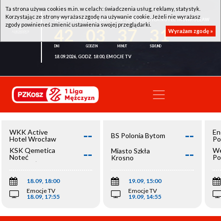
Ta strona używa cookies m.in. w celach: świadczenia usług, reklamy, statystyk.
Korzystając ze strony wyrażasz zgodę na używanie cookie. Jeżeli nie wyrażasz
WKK ACTIVE HOTEL WROCŁAW - KSK QEMETICA NOTEĆ INOWROCŁAW
zgody powinieneś zmienić ustawienia swojej przeglądarki.
42
03
37
30
Wyrażam zgodę »
18.09.2026, GODZ. 18:00, EMOCJE TV
--
--
WKK Active
En
BS Polonia Bytom
Hotel Wrocław
Po
--
--
KSK Qemetica
We
Miasto Szkła
Noteć
Po
Krosno
Inowrocław
Op
18.09, 18:00
19.09, 15:00
Emocje TV
Emocje TV
18.09, 17:55
19.09, 14:55