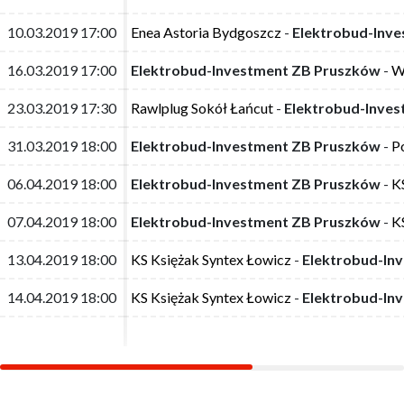
10.03.2019 17:00
10.03.2019 17:00
Enea Astoria Bydgoszcz
Enea Astoria Bydgoszcz
-
-
Elektrobud-Inv
Elektrobud-Inv
16.03.2019 17:00
16.03.2019 17:00
Elektrobud-Investment ZB Pruszków
Elektrobud-Investment ZB Pruszków
-
-
W
W
23.03.2019 17:30
23.03.2019 17:30
Rawlplug Sokół Łańcut
Rawlplug Sokół Łańcut
-
-
Elektrobud-Inve
Elektrobud-Inve
31.03.2019 18:00
31.03.2019 18:00
Elektrobud-Investment ZB Pruszków
Elektrobud-Investment ZB Pruszków
-
-
P
P
06.04.2019 18:00
06.04.2019 18:00
Elektrobud-Investment ZB Pruszków
Elektrobud-Investment ZB Pruszków
-
-
K
K
07.04.2019 18:00
07.04.2019 18:00
Elektrobud-Investment ZB Pruszków
Elektrobud-Investment ZB Pruszków
-
-
K
K
13.04.2019 18:00
13.04.2019 18:00
KS Księżak Syntex Łowicz
KS Księżak Syntex Łowicz
-
-
Elektrobud-In
Elektrobud-In
14.04.2019 18:00
14.04.2019 18:00
KS Księżak Syntex Łowicz
KS Księżak Syntex Łowicz
-
-
Elektrobud-In
Elektrobud-In