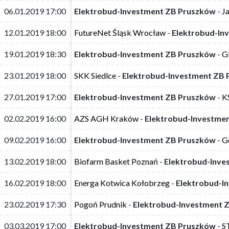
06.01.2019 17:00
06.01.2019 17:00
Elektrobud-Investment ZB Pruszków
Elektrobud-Investment ZB Pruszków
-
-
J
J
12.01.2019 18:00
12.01.2019 18:00
FutureNet Śląsk Wrocław
FutureNet Śląsk Wrocław
-
-
Elektrobud-In
Elektrobud-In
19.01.2019 18:30
19.01.2019 18:30
Elektrobud-Investment ZB Pruszków
Elektrobud-Investment ZB Pruszków
-
-
G
G
23.01.2019 18:00
23.01.2019 18:00
SKK Siedlce
SKK Siedlce
-
-
Elektrobud-Investment ZB
Elektrobud-Investment ZB
27.01.2019 17:00
27.01.2019 17:00
Elektrobud-Investment ZB Pruszków
Elektrobud-Investment ZB Pruszków
-
-
K
K
02.02.2019 16:00
02.02.2019 16:00
AZS AGH Kraków
AZS AGH Kraków
-
-
Elektrobud-Investme
Elektrobud-Investme
09.02.2019 16:00
09.02.2019 16:00
Elektrobud-Investment ZB Pruszków
Elektrobud-Investment ZB Pruszków
-
-
G
G
13.02.2019 18:00
13.02.2019 18:00
Biofarm Basket Poznań
Biofarm Basket Poznań
-
-
Elektrobud-Inve
Elektrobud-Inve
16.02.2019 18:00
16.02.2019 18:00
Energa Kotwica Kołobrzeg
Energa Kotwica Kołobrzeg
-
-
Elektrobud-I
Elektrobud-I
23.02.2019 17:30
23.02.2019 17:30
Pogoń Prudnik
Pogoń Prudnik
-
-
Elektrobud-Investment 
Elektrobud-Investment 
03.03.2019 17:00
03.03.2019 17:00
Elektrobud-Investment ZB Pruszków
Elektrobud-Investment ZB Pruszków
-
-
S
S