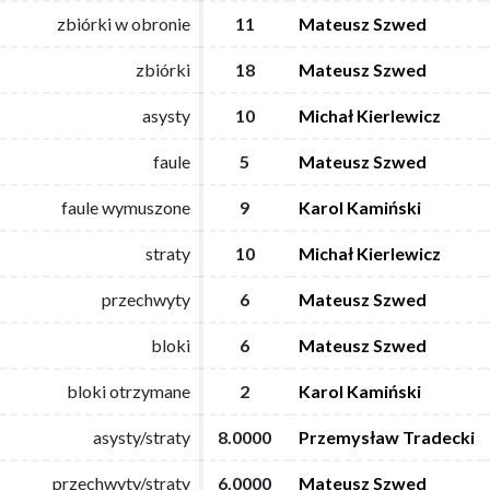
zbiórki w obronie
zbiórki w obronie
11
11
Mateusz Szwed
Mateusz Szwed
zbiórki
zbiórki
18
18
Mateusz Szwed
Mateusz Szwed
asysty
asysty
10
10
Michał Kierlewicz
Michał Kierlewicz
faule
faule
5
5
Mateusz Szwed
Mateusz Szwed
faule wymuszone
faule wymuszone
9
9
Karol Kamiński
Karol Kamiński
straty
straty
10
10
Michał Kierlewicz
Michał Kierlewicz
przechwyty
przechwyty
6
6
Mateusz Szwed
Mateusz Szwed
bloki
bloki
6
6
Mateusz Szwed
Mateusz Szwed
bloki otrzymane
bloki otrzymane
2
2
Karol Kamiński
Karol Kamiński
asysty/straty
asysty/straty
8.0000
8.0000
Przemysław Tradecki
Przemysław Tradecki
przechwyty/straty
przechwyty/straty
6.0000
6.0000
Mateusz Szwed
Mateusz Szwed