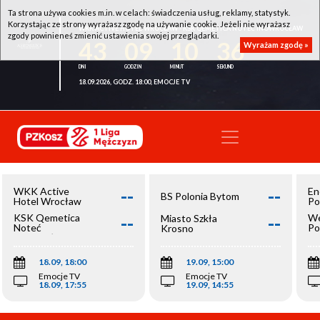
Ta strona używa cookies m.in. w celach: świadczenia usług, reklamy, statystyk.
Korzystając ze strony wyrażasz zgodę na używanie cookie. Jeżeli nie wyrażasz
WKK ACTIVE HOTEL WROCŁAW - KSK QEMETICA NOTEĆ INOWROCŁAW
zgody powinieneś zmienić ustawienia swojej przeglądarki.
43
09
10
36
Wyrażam zgodę »
18.09.2026, GODZ. 18:00, EMOCJE TV
--
--
WKK Active
En
BS Polonia Bytom
Hotel Wrocław
Po
--
--
KSK Qemetica
We
Miasto Szkła
Noteć
Po
Krosno
Inowrocław
Op
18.09, 18:00
19.09, 15:00
Emocje TV
Emocje TV
18.09, 17:55
19.09, 14:55