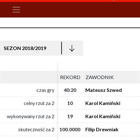
SEZON 2018/2019
REKORD
REKORD
ZAWODNIK
ZAWODNIK
czas gry
czas gry
40:20
40:20
Mateusz Szwed
Mateusz Szwed
celny rzut za 2
celny rzut za 2
10
10
Karol Kamiński
Karol Kamiński
wykonywany rzut za 2
wykonywany rzut za 2
19
19
Karol Kamiński
Karol Kamiński
skuteczność za 2
skuteczność za 2
100.0000
100.0000
Filip Drewniak
Filip Drewniak