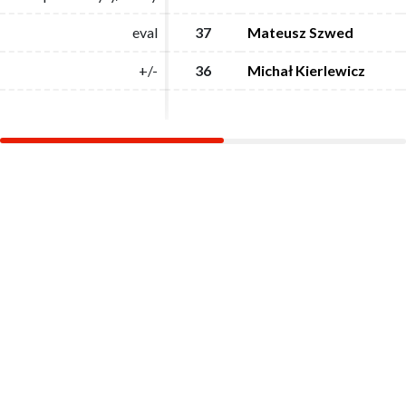
eval
eval
37
37
Mateusz Szwed
Mateusz Szwed
+/-
+/-
36
36
Michał Kierlewicz
Michał Kierlewicz