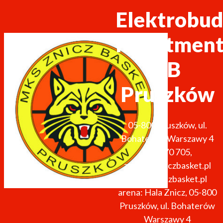
Elektrobud
Investmen
ZB
Pruszków
05-800
Pruszków
,
ul.
Bohaterów Warszawy 4
691 270 705
,
zarzad@zniczbasket.pl
http://zniczbasket.pl
arena: Hala Znicz, 05-800
Pruszków, ul. Bohaterów
Warszawy 4