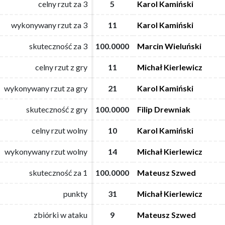
celny rzut za 3
celny rzut za 3
5
5
Karol Kamiński
Karol Kamiński
wykonywany rzut za 3
wykonywany rzut za 3
11
11
Karol Kamiński
Karol Kamiński
skuteczność za 3
skuteczność za 3
100.0000
100.0000
Marcin Wieluński
Marcin Wieluński
celny rzut z gry
celny rzut z gry
11
11
Michał Kierlewicz
Michał Kierlewicz
wykonywany rzut za gry
wykonywany rzut za gry
21
21
Karol Kamiński
Karol Kamiński
skuteczność z gry
skuteczność z gry
100.0000
100.0000
Filip Drewniak
Filip Drewniak
celny rzut wolny
celny rzut wolny
10
10
Karol Kamiński
Karol Kamiński
wykonywany rzut wolny
wykonywany rzut wolny
14
14
Michał Kierlewicz
Michał Kierlewicz
skuteczność za 1
skuteczność za 1
100.0000
100.0000
Mateusz Szwed
Mateusz Szwed
punkty
punkty
31
31
Michał Kierlewicz
Michał Kierlewicz
zbiórki w ataku
zbiórki w ataku
9
9
Mateusz Szwed
Mateusz Szwed