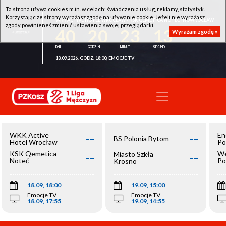
Ta strona używa cookies m.in. w celach: świadczenia usług, reklamy, statystyk.
Korzystając ze strony wyrażasz zgodę na używanie cookie. Jeżeli nie wyrażasz
WKK ACTIVE HOTEL WROCŁAW - KSK QEMETICA NOTEĆ INOWROCŁAW
zgody powinieneś zmienić ustawienia swojej przeglądarki.
40
20
23
13
Wyrażam zgodę »
18.09.2026, GODZ. 18:00, EMOCJE TV
--
--
WKK Active
En
BS Polonia Bytom
Hotel Wrocław
Po
--
--
KSK Qemetica
We
Miasto Szkła
Noteć
Po
Krosno
Inowrocław
Op
18.09, 18:00
19.09, 15:00
Emocje TV
Emocje TV
18.09, 17:55
19.09, 14:55