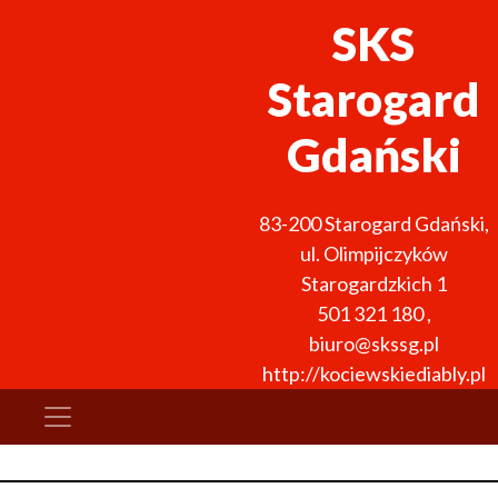
SKS
Starogard
Gdański
83-200
Starogard Gdański
,
ul. Olimpijczyków
Starogardzkich 1
501 321 180
,
biuro@skssg.pl
http://kociewskiediably.pl