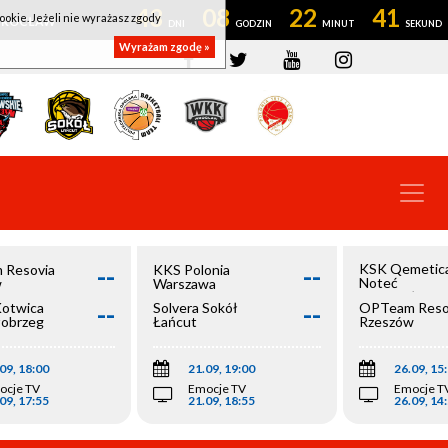
43
08
22
41
ookie. Jeżeli nie wyrażasz zgody
OWROCŁAW
Wyrażam zgodę »
--
--
KSK Qemetic
 Resovia
KKS Polonia
Noteć
w
Warszawa
Inowrocław
--
--
Kotwica
Solvera Sokół
OPTeam Reso
łobrzeg
Łańcut
Rzeszów
09, 18:00
21.09, 19:00
26.09, 15
ocje TV
Emocje TV
Emocje T
09, 17:55
21.09, 18:55
26.09, 14