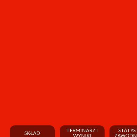
TERMINARZ I
STATYS
SKŁAD
WYNIKI
ZAWODN