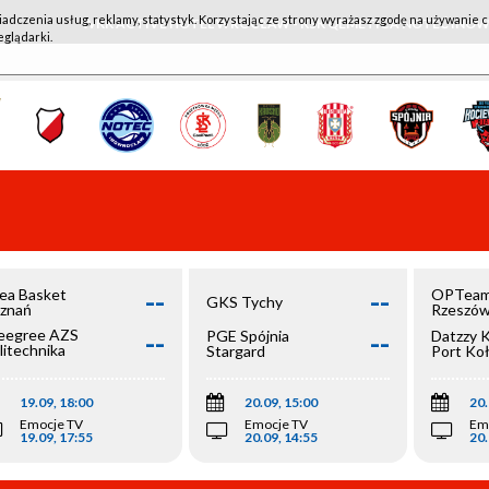
iadczenia usług, reklamy, statystyk. Korzystając ze strony wyrażasz zgodę na używanie c
WKK ACTIVE HOTEL WROCŁAW - KSK QEMETICA NOTEĆ IN
eglądarki.
--
--
ea Basket
OPTeam
GKS Tychy
znań
Rzeszó
--
--
egree AZS
PGE Spójnia
Datzzy 
litechnika
Stargard
Port Ko
olska
19.09, 18:00
20.09, 15:00
20.
Emocje TV
Emocje TV
Em
19.09, 17:55
20.09, 14:55
20.