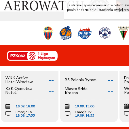
Ta strona używa cookies m.in. w celach: św
powinieneś zmienić ustawienia swojej prz
--
--
WKK Active
En
BS Polonia Bytom
Hotel Wrocław
Po
--
--
KSK Qemetica
We
Miasto Szkła
Noteć
Po
Krosno
Inowrocław
Op
18.09, 18:00
19.09, 15:00
Emocje TV
Emocje TV
18.09, 17:55
19.09, 14:55