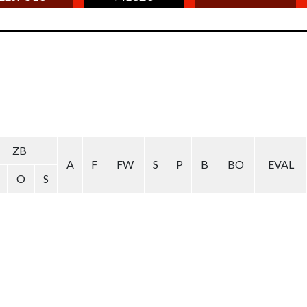
ZB
A
F
FW
S
P
B
BO
EVAL
O
S