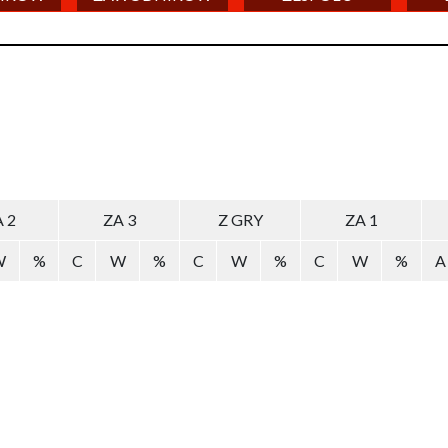
 2
ZA 3
Z GRY
ZA 1
W
%
C
W
%
C
W
%
C
W
%
A