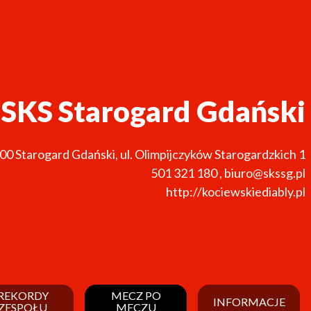
SKS Starogard Gdański
200
Starogard Gdański
,
ul. Olimpijczyków Starogardzkich 1
501 321 180
,
biuro@skssg.pl
http://kociewskiediably.pl
REKORDY
MECZ PO
INFORMACJE
ZESPOŁU
MECZU