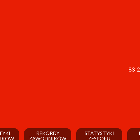
83-
TYKI
REKORDY
STATYSTYKI
IKÓW
ZAWODNIKÓW
ZESPOŁU