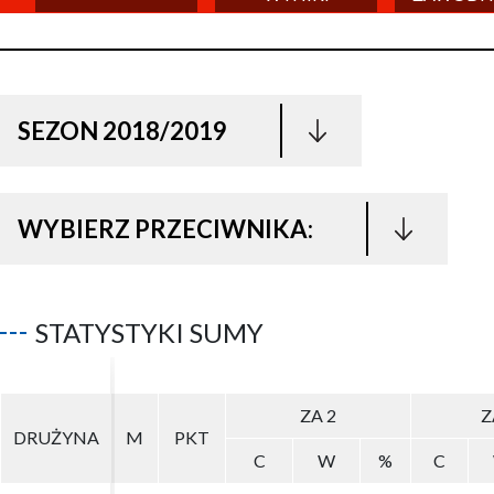
SEZON 2018/2019
WYBIERZ PRZECIWNIKA:
STATYSTYKI SUMY
ZA 2
ZA 2
Z
Z
DRUŻYNA
DRUŻYNA
M
M
PKT
PKT
C
C
W
W
%
%
C
C