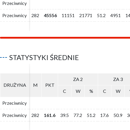
Przeciwnicy
Przeciwnicy
Przeciwnicy
Przeciwnicy
282
282
45556
45556
11151
11151
21771
21771
51.2
51.2
4951
4951
1
1
STATYSTYKI ŚREDNIE
ZA 2
ZA 2
ZA 3
ZA 3
DRUŻYNA
DRUŻYNA
M
M
PKT
PKT
C
C
W
W
%
%
C
C
W
W
Przeciwnicy
Przeciwnicy
Przeciwnicy
Przeciwnicy
282
282
161.6
161.6
39.5
39.5
77.2
77.2
51.2
51.2
17.6
17.6
50.9
50.9
3
3