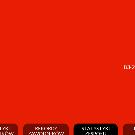
83-
TYKI
REKORDY
STATYSTYKI
IKÓW
ZAWODNIKÓW
ZESPOŁU