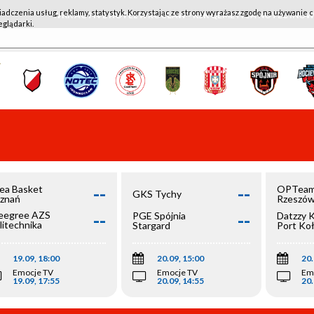
iadczenia usług, reklamy, statystyk. Korzystając ze strony wyrażasz zgodę na używanie c
WKK ACTIVE HOTEL WROCŁAW - KSK QEMETICA NOTEĆ IN
eglądarki.
--
--
ea Basket
OPTeam
GKS Tychy
znań
Rzeszó
--
--
egree AZS
PGE Spójnia
Datzzy 
litechnika
Stargard
Port Ko
olska
19.09, 18:00
20.09, 15:00
20.
Emocje TV
Emocje TV
Em
19.09, 17:55
20.09, 14:55
20.