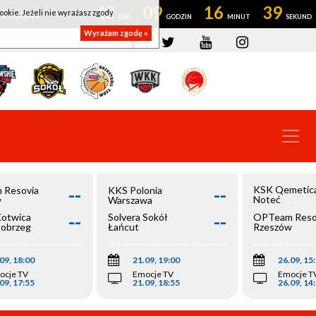
42
09
16
38
ookie. Jeżeli nie wyrażasz zgody
OWROCŁAW
Wyrażam zgodę »
--
--
KSK Qemetic
 Resovia
KKS Polonia
Noteć
w
Warszawa
Inowrocław
--
--
Kotwica
Solvera Sokół
OPTeam Reso
łobrzeg
Łańcut
Rzeszów
09, 18:00
21.09, 19:00
26.09, 15
ocje TV
Emocje TV
Emocje T
09, 17:55
21.09, 18:55
26.09, 14