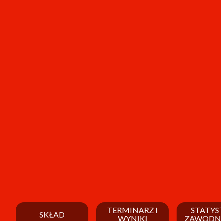
TERMINARZ I
STATYS
SKŁAD
WYNIKI
ZAWODN