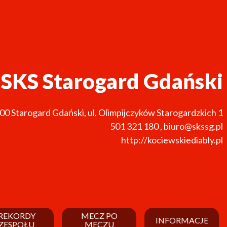
SKS Starogard Gdański
200
Starogard Gdański
,
ul. Olimpijczyków Starogardzkich 1
501 321 180
,
biuro@skssg.pl
http://kociewskiediably.pl
REKORDY
MECZ PO
INFORMACJE
ZESPOŁU
MECZU