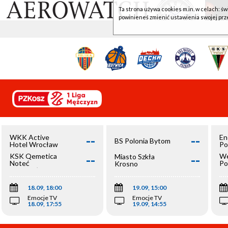
Ta strona używa cookies m.in. w celach: św
powinieneś zmienić ustawienia swojej prz
--
--
WKK Active
En
BS Polonia Bytom
Hotel Wrocław
Po
--
--
KSK Qemetica
We
Miasto Szkła
Noteć
Po
Krosno
Inowrocław
Op
18.09, 18:00
19.09, 15:00
Emocje TV
Emocje TV
18.09, 17:55
19.09, 14:55