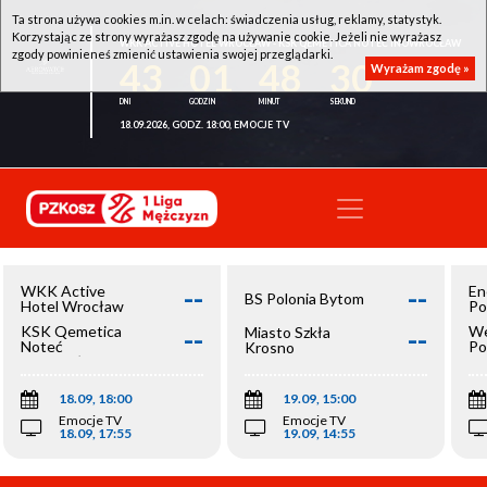
Ta strona używa cookies m.in. w celach: świadczenia usług, reklamy, statystyk.
Korzystając ze strony wyrażasz zgodę na używanie cookie. Jeżeli nie wyrażasz
WKK ACTIVE HOTEL WROCŁAW - KSK QEMETICA NOTEĆ INOWROCŁAW
zgody powinieneś zmienić ustawienia swojej przeglądarki.
43
01
48
30
Wyrażam zgodę »
18.09.2026, GODZ. 18:00, EMOCJE TV
--
--
WKK Active
En
BS Polonia Bytom
Hotel Wrocław
Po
--
--
KSK Qemetica
We
Miasto Szkła
Noteć
Po
Krosno
Inowrocław
Op
18.09, 18:00
19.09, 15:00
Emocje TV
Emocje TV
18.09, 17:55
19.09, 14:55