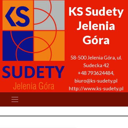
KS Sudety
Jelenia
Góra
58-500
Jelenia Góra
,
ul.
Sudecka 42
+48 793624484
,
biuro@ks-sudety.pl
http://www.ks-sudety.pl