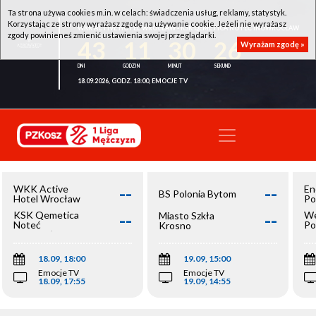
Ta strona używa cookies m.in. w celach: świadczenia usług, reklamy, statystyk.
Korzystając ze strony wyrażasz zgodę na używanie cookie. Jeżeli nie wyrażasz
WKK ACTIVE HOTEL WROCŁAW - KSK QEMETICA NOTEĆ INOWROCŁAW
zgody powinieneś zmienić ustawienia swojej przeglądarki.
43
11
30
26
Wyrażam zgodę »
18.09.2026, GODZ. 18:00, EMOCJE TV
--
--
WKK Active
En
BS Polonia Bytom
Hotel Wrocław
Po
--
--
KSK Qemetica
We
Miasto Szkła
Noteć
Po
Krosno
Inowrocław
Op
18.09, 18:00
19.09, 15:00
Emocje TV
Emocje TV
18.09, 17:55
19.09, 14:55