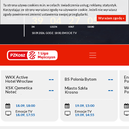
Ta strona używa cookies m.in. w celach: świadczenia usług, reklamy, statystyk.
Korzystając ze strony wyrażasz zgodę na używanie cookie. Jeżeli nie wyrażasz
WKK ACTIVE HOTEL WROCŁAW - KSK QEMETICA NOTEĆ INOWROCŁAW
zgody powinieneś zmienić ustawienia swojej przeglądarki.
39
04
27
05
Wyrażam zgodę »
18.09.2026, GODZ. 18:00, EMOCJE TV
--
--
WKK Active
En
BS Polonia Bytom
Hotel Wrocław
Po
--
--
KSK Qemetica
We
Miasto Szkła
Noteć
Po
Krosno
Inowrocław
Op
18.09, 18:00
19.09, 15:00
Emocje TV
Emocje TV
18.09, 17:55
19.09, 14:55