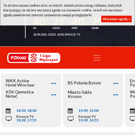
Ta strona używa cookies m.in. w celach: świadczenia usług, reklamy, statystyk.
Korzystając ze strony wyrażasz zgodę na używanie cookie. Jeżeli nie wyrażasz
WKK ACTIVE HOTEL WROCŁAW - KSK QEMETICA NOTEĆ INOWROCŁAW
zgody powinieneś zmienić ustawienia swojej przeglądarki.
40
21
40
29
Wyrażam zgodę »
18.09.2026, GODZ. 18:00, EMOCJE TV
--
--
WKK Active
En
BS Polonia Bytom
Hotel Wrocław
Po
--
--
KSK Qemetica
We
Miasto Szkła
Noteć
Po
Krosno
Inowrocław
Op
18.09, 18:00
19.09, 15:00
Emocje TV
Emocje TV
18.09, 17:55
19.09, 14:55