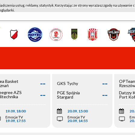
iadczenia usług, reklamy, statystyk. Korzystając ze strony wyrażasz zgodę na używanie c
WKK ACTIVE HOTEL WROCŁAW - KSK QEMETICA NOTEĆ IN
eglądarki.
--
--
ea Basket
OPTeam
GKS Tychy
znań
Rzeszó
--
--
egree AZS
PGE Spójnia
Datzzy 
litechnika
Stargard
Port Ko
olska
19.09, 18:00
20.09, 15:00
20.
Emocje TV
Emocje TV
Em
19.09, 17:55
20.09, 14:55
20.