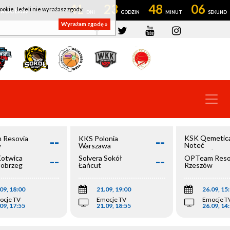
41
23
48
06
ookie. Jeżeli nie wyrażasz zgody
OWROCŁAW
Wyrażam zgodę »
--
--
KSK Qemetic
 Resovia
KKS Polonia
Noteć
w
Warszawa
Inowrocław
--
--
Kotwica
Solvera Sokół
OPTeam Reso
łobrzeg
Łańcut
Rzeszów
09, 18:00
21.09, 19:00
26.09, 15
ocje TV
Emocje TV
Emocje T
09, 17:55
21.09, 18:55
26.09, 14