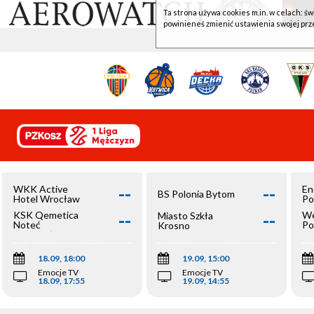
Ta strona używa cookies m.in. w celach: św
powinieneś zmienić ustawienia swojej prz
--
--
WKK Active
En
BS Polonia Bytom
Hotel Wrocław
Po
--
--
KSK Qemetica
We
Miasto Szkła
Noteć
Po
Krosno
Inowrocław
Op
18.09, 18:00
19.09, 15:00
Emocje TV
Emocje TV
18.09, 17:55
19.09, 14:55