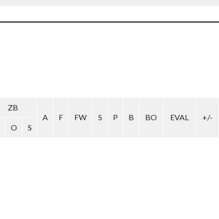
ZB
A
F
FW
S
P
B
BO
EVAL
+/-
O
S