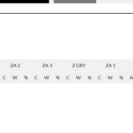
ZA 2
ZA 3
Z GRY
ZA 1
C
W
%
C
W
%
C
W
%
C
W
%
A