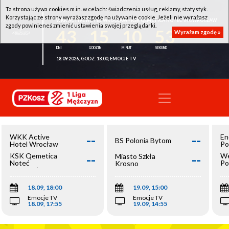
Ta strona używa cookies m.in. w celach: świadczenia usług, reklamy, statystyk.
Korzystając ze strony wyrażasz zgodę na używanie cookie. Jeżeli nie wyrażasz
WKK ACTIVE HOTEL WROCŁAW - KSK QEMETICA NOTEĆ INOWROCŁAW
zgody powinieneś zmienić ustawienia swojej przeglądarki.
43
15
10
53
Wyrażam zgodę »
18.09.2026, GODZ. 18:00, EMOCJE TV
--
--
WKK Active
En
BS Polonia Bytom
Hotel Wrocław
Po
--
--
KSK Qemetica
We
Miasto Szkła
Noteć
Po
Krosno
Inowrocław
Op
18.09, 18:00
19.09, 15:00
Emocje TV
Emocje TV
18.09, 17:55
19.09, 14:55