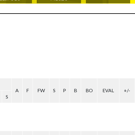
A
F
FW
S
P
B
BO
EVAL
+/-
S