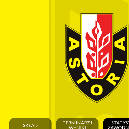
TERMINARZ I
STATYS
SKŁAD
WYNIKI
ZAWODN