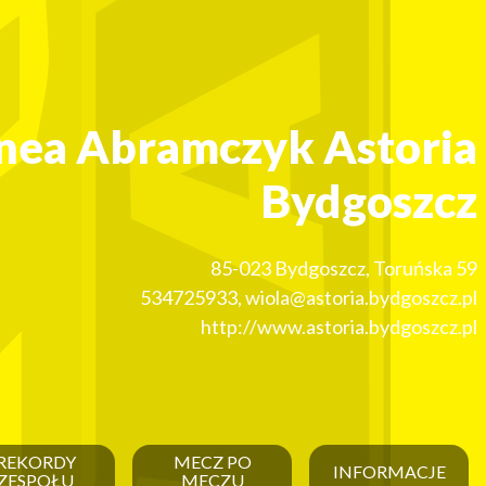
nea Abramczyk Astoria
Bydgoszcz
85-023
Bydgoszcz
,
Toruńska 59
534725933
,
wiola@astoria.bydgoszcz.pl
http://www.astoria.bydgoszcz.pl
REKORDY
MECZ PO
INFORMACJE
ZESPOŁU
MECZU