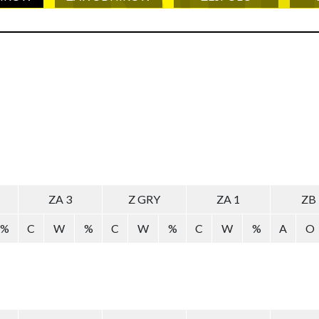
ZA 3
Z GRY
ZA 1
ZB
%
C
W
%
C
W
%
C
W
%
A
O