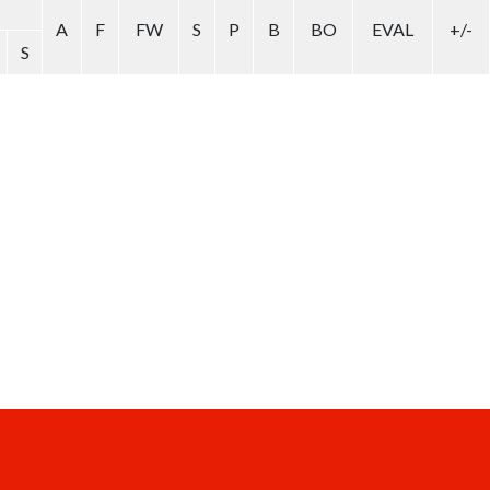
A
F
FW
S
P
B
BO
EVAL
+/-
S