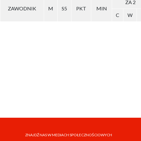
ZA 2
ZAWODNIK
M
S5
PKT
MIN
C
W
ZNAJDŹ NAS W MEDIACH SPOŁECZNOŚCIOWYCH