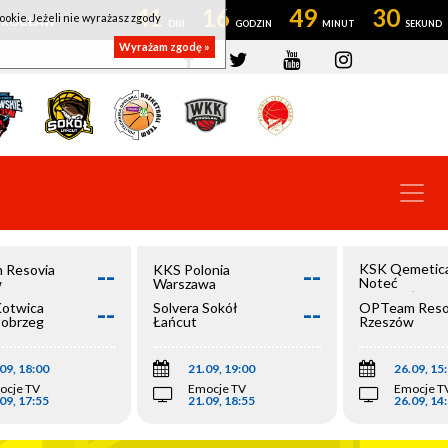
41
16
49
29
ookie. Jeżeli nie wyrażasz zgody
OWROCŁAW
Wyrażam zgodę »
--
--
KSK Qemetic
 Resovia
KKS Polonia
Noteć
w
Warszawa
Inowrocław
--
--
Kotwica
Solvera Sokół
OPTeam Reso
łobrzeg
Łańcut
Rzeszów
09, 18:00
21.09, 19:00
26.09, 15
ocje TV
Emocje TV
Emocje T
09, 17:55
21.09, 18:55
26.09, 14