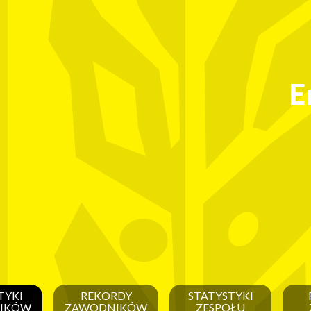
E
TYKI
REKORDY
STATYSTYKI
IKÓW
ZAWODNIKÓW
ZESPOŁU