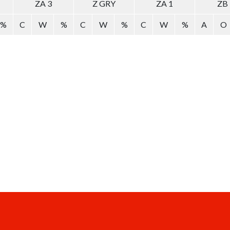
ZA 3
Z GRY
ZA 1
ZB
%
C
W
%
C
W
%
C
W
%
A
O