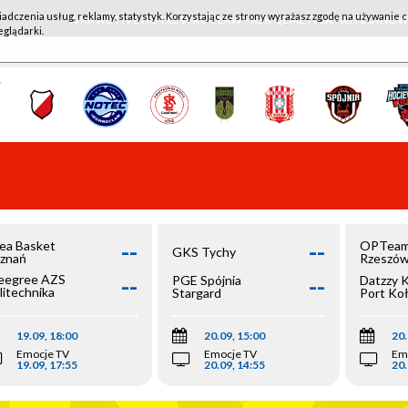
iadczenia usług, reklamy, statystyk. Korzystając ze strony wyrażasz zgodę na używanie c
WKK ACTIVE HOTEL WROCŁAW - KSK QEMETICA NOTEĆ IN
eglądarki.
--
--
ea Basket
OPTeam
GKS Tychy
znań
Rzeszó
--
--
egree AZS
PGE Spójnia
Datzzy 
litechnika
Stargard
Port Ko
olska
19.09, 18:00
20.09, 15:00
20.
Emocje TV
Emocje TV
Em
19.09, 17:55
20.09, 14:55
20.