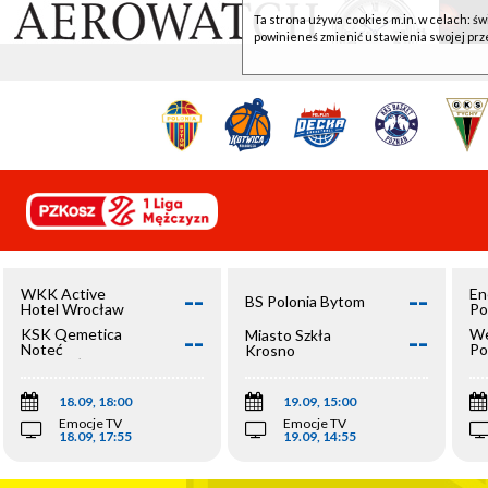
Ta strona używa cookies m.in. w celach: św
powinieneś zmienić ustawienia swojej prz
--
--
WKK Active
En
BS Polonia Bytom
Hotel Wrocław
Po
--
--
KSK Qemetica
We
Miasto Szkła
Noteć
Po
Krosno
Inowrocław
Op
18.09, 18:00
19.09, 15:00
Emocje TV
Emocje TV
18.09, 17:55
19.09, 14:55