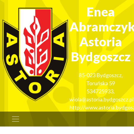
Enea
Abramczy
Astoria
Bydgoszcz
85-023
Bydgoszcz
,
Toruńska 59
534725933
,
wiola@astoria.bydgoszcz.pl
http://www.astoria.bydgosz