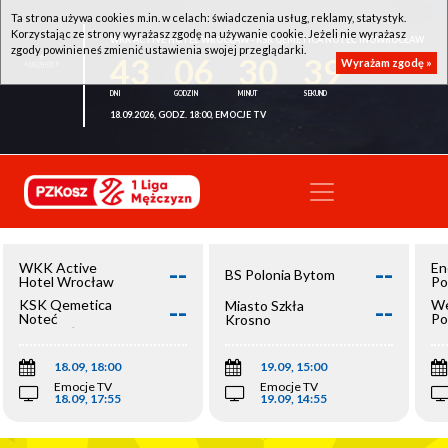
Ta strona używa cookies m.in. w celach: świadczenia usług, reklamy, statystyk.
Korzystając ze strony wyrażasz zgodę na używanie cookie. Jeżeli nie wyrażasz
WKK ACTIVE HOTEL WROCŁAW - KSK QEMETICA NOTEĆ INOWROCŁAW
zgody powinieneś zmienić ustawienia swojej przeglądarki.
43
06
30
39
Wyrażam zgodę »
18.09.2026, GODZ. 18:00, EMOCJE TV
--
--
WKK Active
En
BS Polonia Bytom
Hotel Wrocław
Po
--
--
KSK Qemetica
We
Miasto Szkła
Noteć
Po
Krosno
Inowrocław
Op
18.09, 18:00
19.09, 15:00
Emocje TV
Emocje TV
18.09, 17:55
19.09, 14:55