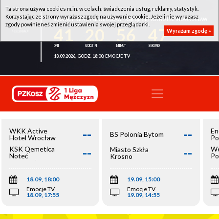
Ta strona używa cookies m.in. w celach: świadczenia usług, reklamy, statystyk.
Korzystając ze strony wyrażasz zgodę na używanie cookie. Jeżeli nie wyrażasz
WKK ACTIVE HOTEL WROCŁAW - KSK QEMETICA NOTEĆ INOWROCŁAW
zgody powinieneś zmienić ustawienia swojej przeglądarki.
41
20
56
47
Wyrażam zgodę »
18.09.2026, GODZ. 18:00, EMOCJE TV
--
--
WKK Active
En
BS Polonia Bytom
Hotel Wrocław
Po
--
--
KSK Qemetica
We
Miasto Szkła
Noteć
Po
Krosno
Inowrocław
Op
18.09, 18:00
19.09, 15:00
Emocje TV
Emocje TV
18.09, 17:55
19.09, 14:55