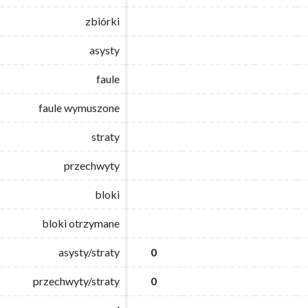
zbiórki
zbiórki
asysty
asysty
faule
faule
faule wymuszone
faule wymuszone
straty
straty
przechwyty
przechwyty
bloki
bloki
bloki otrzymane
bloki otrzymane
asysty/straty
asysty/straty
0
0
przechwyty/straty
przechwyty/straty
0
0