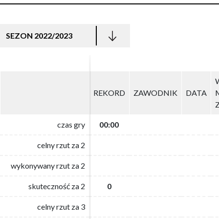
SEZON 2022/2023
REKORD
REKORD
ZAWODNIK
ZAWODNIK
DATA
DATA
czas gry
czas gry
00:00
00:00
celny rzut za 2
celny rzut za 2
wykonywany rzut za 2
wykonywany rzut za 2
skuteczność za 2
skuteczność za 2
0
0
celny rzut za 3
celny rzut za 3