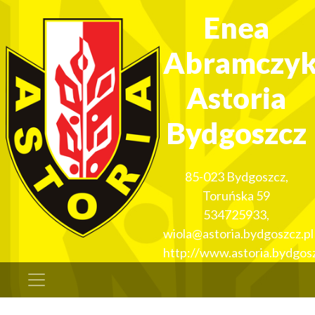
Enea
Abramczy
Astoria
Bydgoszcz
85-023
Bydgoszcz
,
Toruńska 59
534725933
,
wiola@astoria.bydgoszcz.pl
http://www.astoria.bydgosz