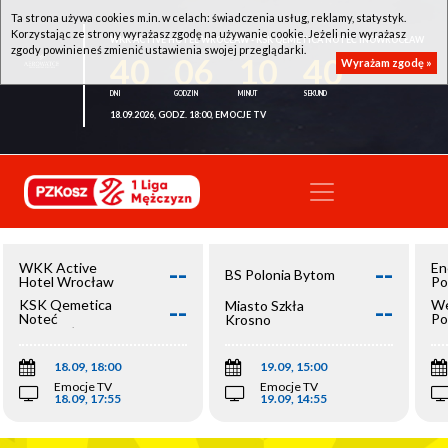
Ta strona używa cookies m.in. w celach: świadczenia usług, reklamy, statystyk.
Korzystając ze strony wyrażasz zgodę na używanie cookie. Jeżeli nie wyrażasz
WKK ACTIVE HOTEL WROCŁAW - KSK QEMETICA NOTEĆ INOWROCŁAW
zgody powinieneś zmienić ustawienia swojej przeglądarki.
40
06
10
39
Wyrażam zgodę »
18.09.2026, GODZ. 18:00, EMOCJE TV
--
--
WKK Active
En
BS Polonia Bytom
Hotel Wrocław
Po
--
--
KSK Qemetica
We
Miasto Szkła
Noteć
Po
Krosno
Inowrocław
Op
18.09, 18:00
19.09, 15:00
Emocje TV
Emocje TV
18.09, 17:55
19.09, 14:55