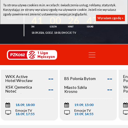
Ta strona używa cookies m.in. w celach: świadczenia usług, reklamy, statystyk.
Korzystając ze strony wyrażasz zgodę na używanie cookie. Jeżeli nie wyrażasz
WKK ACTIVE HOTEL WROCŁAW - KSK QEMETICA NOTEĆ INOWROCŁAW
zgody powinieneś zmienić ustawienia swojej przeglądarki.
41
00
26
47
Wyrażam zgodę »
18.09.2026, GODZ. 18:00, EMOCJE TV
--
--
WKK Active
En
BS Polonia Bytom
Hotel Wrocław
Po
--
--
KSK Qemetica
We
Miasto Szkła
Noteć
Po
Krosno
Inowrocław
Op
18.09, 18:00
19.09, 15:00
Emocje TV
Emocje TV
18.09, 17:55
19.09, 14:55