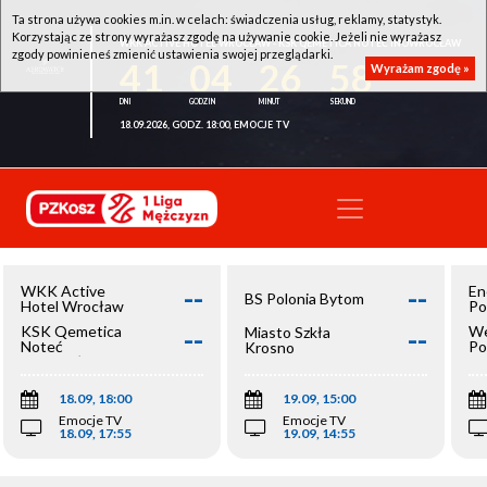
Ta strona używa cookies m.in. w celach: świadczenia usług, reklamy, statystyk.
Korzystając ze strony wyrażasz zgodę na używanie cookie. Jeżeli nie wyrażasz
WKK ACTIVE HOTEL WROCŁAW - KSK QEMETICA NOTEĆ INOWROCŁAW
zgody powinieneś zmienić ustawienia swojej przeglądarki.
41
04
26
58
Wyrażam zgodę »
18.09.2026, GODZ. 18:00, EMOCJE TV
--
--
WKK Active
En
BS Polonia Bytom
Hotel Wrocław
Po
--
--
KSK Qemetica
We
Miasto Szkła
Noteć
Po
Krosno
Inowrocław
Op
18.09, 18:00
19.09, 15:00
Emocje TV
Emocje TV
18.09, 17:55
19.09, 14:55