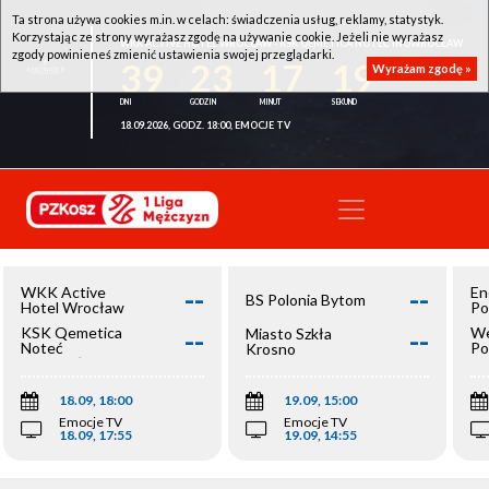
Ta strona używa cookies m.in. w celach: świadczenia usług, reklamy, statystyk.
Korzystając ze strony wyrażasz zgodę na używanie cookie. Jeżeli nie wyrażasz
WKK ACTIVE HOTEL WROCŁAW - KSK QEMETICA NOTEĆ INOWROCŁAW
zgody powinieneś zmienić ustawienia swojej przeglądarki.
39
23
17
19
Wyrażam zgodę »
18.09.2026, GODZ. 18:00, EMOCJE TV
--
--
WKK Active
En
BS Polonia Bytom
Hotel Wrocław
Po
--
--
KSK Qemetica
We
Miasto Szkła
Noteć
Po
Krosno
Inowrocław
Op
18.09, 18:00
19.09, 15:00
Emocje TV
Emocje TV
18.09, 17:55
19.09, 14:55