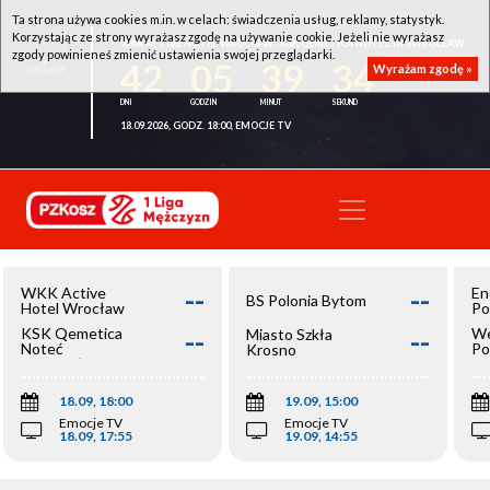
Ta strona używa cookies m.in. w celach: świadczenia usług, reklamy, statystyk.
Korzystając ze strony wyrażasz zgodę na używanie cookie. Jeżeli nie wyrażasz
WKK ACTIVE HOTEL WROCŁAW - KSK QEMETICA NOTEĆ INOWROCŁAW
zgody powinieneś zmienić ustawienia swojej przeglądarki.
42
05
39
33
Wyrażam zgodę »
18.09.2026, GODZ. 18:00, EMOCJE TV
--
--
WKK Active
En
BS Polonia Bytom
Hotel Wrocław
Po
--
--
KSK Qemetica
We
Miasto Szkła
Noteć
Po
Krosno
Inowrocław
Op
18.09, 18:00
19.09, 15:00
Emocje TV
Emocje TV
18.09, 17:55
19.09, 14:55