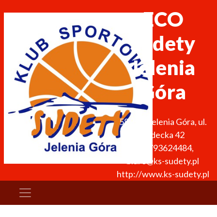
ECO
Sudety
Jelenia
Góra
58-500
Jelenia Góra
,
ul.
Sudecka 42
+48 793624484
,
biuro@ks-sudety.pl
http://www.ks-sudety.pl