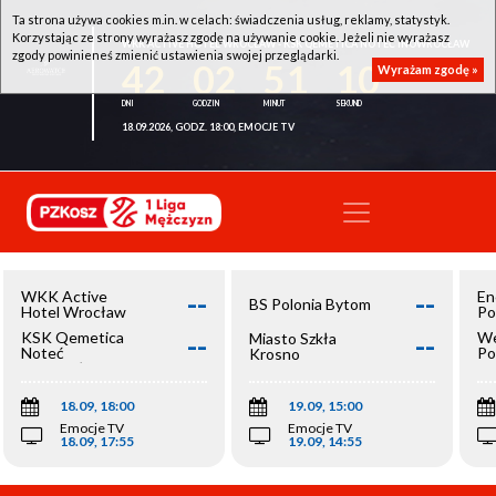
Ta strona używa cookies m.in. w celach: świadczenia usług, reklamy, statystyk.
Korzystając ze strony wyrażasz zgodę na używanie cookie. Jeżeli nie wyrażasz
WKK ACTIVE HOTEL WROCŁAW - KSK QEMETICA NOTEĆ INOWROCŁAW
zgody powinieneś zmienić ustawienia swojej przeglądarki.
42
02
51
10
Wyrażam zgodę »
18.09.2026, GODZ. 18:00, EMOCJE TV
--
--
WKK Active
En
BS Polonia Bytom
Hotel Wrocław
Po
--
--
KSK Qemetica
We
Miasto Szkła
Noteć
Po
Krosno
Inowrocław
Op
18.09, 18:00
19.09, 15:00
Emocje TV
Emocje TV
18.09, 17:55
19.09, 14:55