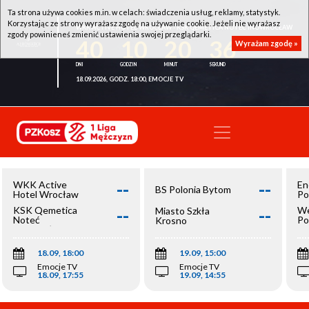
Ta strona używa cookies m.in. w celach: świadczenia usług, reklamy, statystyk.
Korzystając ze strony wyrażasz zgodę na używanie cookie. Jeżeli nie wyrażasz
WKK ACTIVE HOTEL WROCŁAW - KSK QEMETICA NOTEĆ INOWROCŁAW
zgody powinieneś zmienić ustawienia swojej przeglądarki.
40
10
20
36
Wyrażam zgodę »
18.09.2026, GODZ. 18:00, EMOCJE TV
--
--
WKK Active
En
BS Polonia Bytom
Hotel Wrocław
Po
--
--
KSK Qemetica
We
Miasto Szkła
Noteć
Po
Krosno
Inowrocław
Op
18.09, 18:00
19.09, 15:00
Emocje TV
Emocje TV
18.09, 17:55
19.09, 14:55