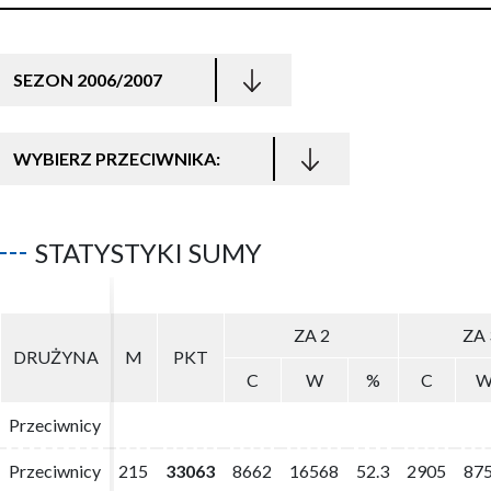
SEZON 2006/2007
WYBIERZ PRZECIWNIKA:
STATYSTYKI SUMY
ZA 2
ZA 2
ZA 
ZA 
DRUŻYNA
DRUŻYNA
M
M
PKT
PKT
C
C
W
W
%
%
C
C
Przeciwnicy
Przeciwnicy
Przeciwnicy
Przeciwnicy
215
215
33063
33063
8662
8662
16568
16568
52.3
52.3
2905
2905
87
87