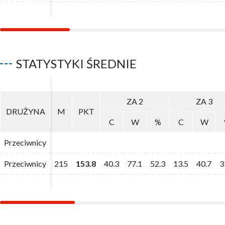
STATYSTYKI ŚREDNIE
ZA 2
ZA 2
ZA 3
ZA 3
DRUŻYNA
DRUŻYNA
M
M
PKT
PKT
C
C
W
W
%
%
C
C
W
W
Przeciwnicy
Przeciwnicy
Przeciwnicy
Przeciwnicy
215
215
153.8
153.8
40.3
40.3
77.1
77.1
52.3
52.3
13.5
13.5
40.7
40.7
3
3