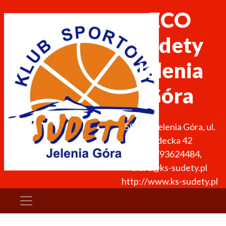
ECO
Sudety
Jelenia
Góra
58-500
Jelenia Góra
,
ul.
Sudecka 42
+48 793624484
,
biuro@ks-sudety.pl
http://www.ks-sudety.pl