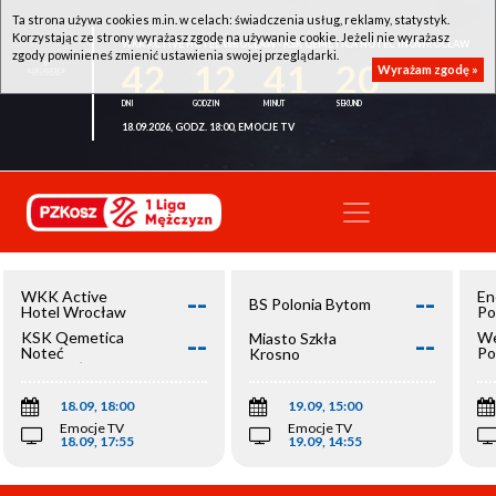
Ta strona używa cookies m.in. w celach: świadczenia usług, reklamy, statystyk.
Korzystając ze strony wyrażasz zgodę na używanie cookie. Jeżeli nie wyrażasz
WKK ACTIVE HOTEL WROCŁAW - KSK QEMETICA NOTEĆ INOWROCŁAW
zgody powinieneś zmienić ustawienia swojej przeglądarki.
42
12
41
20
Wyrażam zgodę »
18.09.2026, GODZ. 18:00, EMOCJE TV
--
--
WKK Active
En
BS Polonia Bytom
Hotel Wrocław
Po
--
--
KSK Qemetica
We
Miasto Szkła
Noteć
Po
Krosno
Inowrocław
Op
18.09, 18:00
19.09, 15:00
Emocje TV
Emocje TV
18.09, 17:55
19.09, 14:55