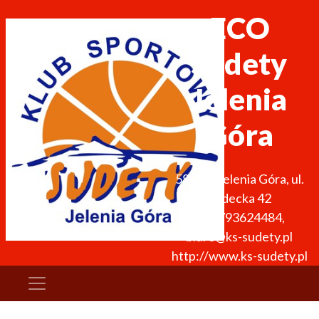
ECO
Sudety
Jelenia
Góra
58-500
Jelenia Góra
,
ul.
Sudecka 42
+48 793624484
,
biuro@ks-sudety.pl
http://www.ks-sudety.pl